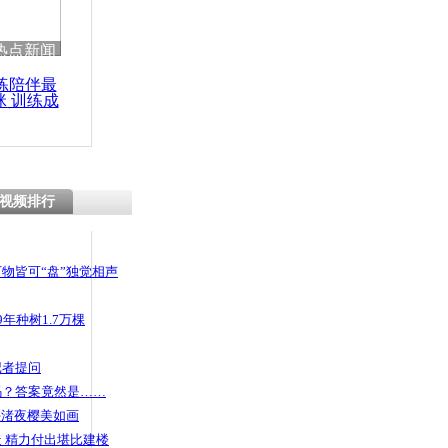
 哀思悼忠
热点新闻
练陪伴最
咪 训练成
功瘦身
货车推行八
视频排行
物皆可“盘”独觉相声
年种树1.7万棵
记者提问
码？答案竟然是……
头渚夜樱美如画
 精力付出堪比建楼