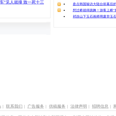
疯车”见人就撞 致一死十三
盘点韩国瑜访大陆台前幕后的
想过桥就得跳舞！游客上桥“
祁连山下玉石画师用废弃玉
s
|
联系我们
|
广告服务
|
供稿服务
|
法律声明
|
招聘信息
|