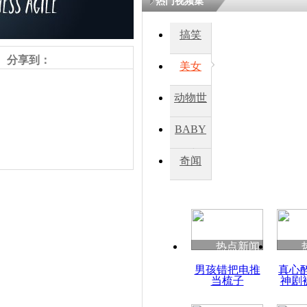
热门视频集
搞笑
四川一精神
病发持大锤
分享到：
美女
动物世
探访传承四
俗：近万民
界
BABY
英省亲送行
秀
奇闻
小伙骑车逆
崩溃 网上
因
责任编辑：【
杜海涛
】
热点新闻
四川兴文苗
男孩错把电推
真心
度苗族花山
当梳子
神剧