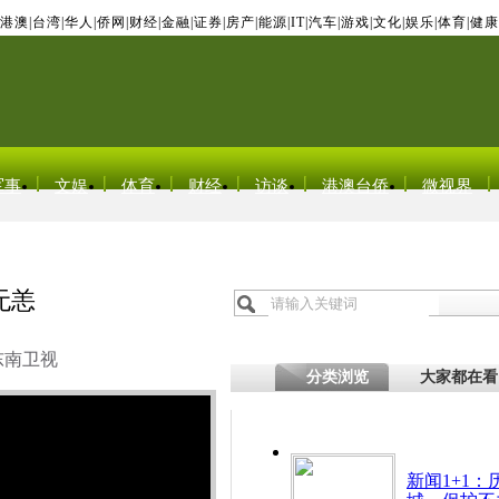
港澳
|
台湾
|
华人
|
侨网
|
财经
|
金融
|
证券
|
房产
|
能源
|
IT
|
汽车
|
游戏
|
文化
|
娱乐
|
体育
|
健康
军事
文娱
体育
财经
访谈
港澳台侨
微视界
无恙
东南卫视
分类浏览
大家都在看
新闻1+1