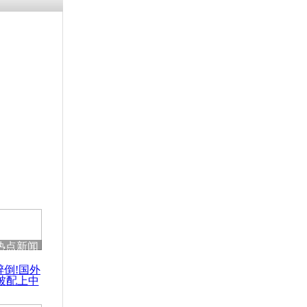
残疾男子因
砸银行
千年传统习
众为娥皇女
行被查情绪
回答崩溃原
热点新闻
乡上万人欢
醉倒!国外
节
被配上中
国民乐