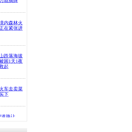
力就摘牌
境内森林火
正在紧张进
山跌落海拔
崖被困1天1夜
救起
火车去卖菜
买下
把道路让
突发疾病交