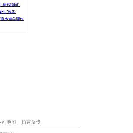
“精彩瞬间”
魔性”起舞
石拼出精美画作
网站地图
|
留言反馈