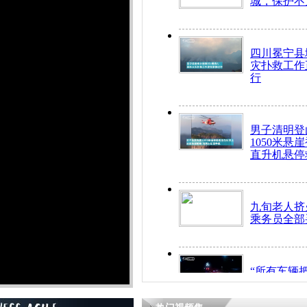
城，保护不
四川冕宁县
灾扑救工作
行
男子清明登
1050米悬
直升机悬停
九旬老人挤
乘务员全部
“所有车辆
开！”儿童
警急速救助