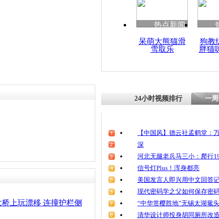
清明祭英烈
魂
热点新闻
呆萌大熊猫滑
狗教
雪取乐
胖猫
监拍女子被
米竟无恙
24小时视频排行
一周
【中国风】德云社孟鹤堂：万
深
河北无腿老兵马三小：爬行19
信号灯Plus！浑身都亮
美国发言人即兴用中文回答
现代密码学之父如何保存密
桥上玩漂移 连撞护栏侧
“中华赏樱胜地”无锡太湖鼋
清华设计师投身胡同厕所改造