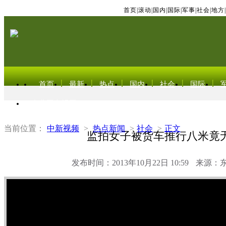
首页
|
滚动
|
国内
|
国际
|
军事
|
社会
|
地方
|
首页
最新
热点
国内
社会
国际
东北亚电视网
当前位置：
中新视频
>
热点新闻
>
社会
>
正文
监拍女子被货车推行八米竟
发布时间：2013年10月22日 10:59
来源：