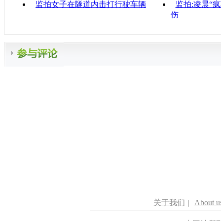
监拍女子在隧道内击打行驶车辆
监拍:凌晨“
伤
关于我们
|
About u