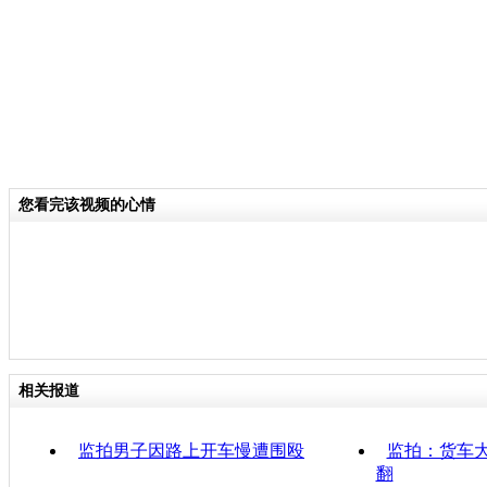
您看完该视频的心情
相关报道
监拍男子因路上开车慢遭围殴
监拍：货车大
翻