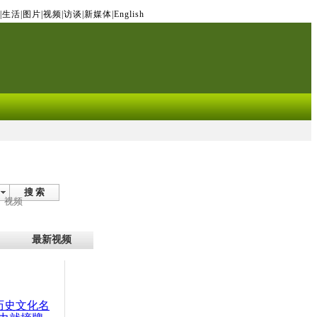
|
生活
|
图片
|
视频
|
访谈
|
新媒体
|
English
搜 索
视频
最新视频
：历史文化名