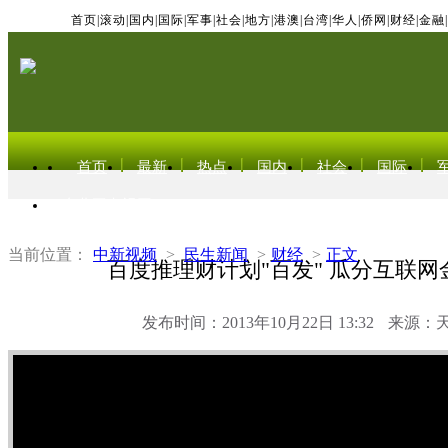
首页
|
滚动
|
国内
|
国际
|
军事
|
社会
|
地方
|
港澳
|
台湾
|
华人
|
侨网
|
财经
|
金融
|
首页
最新
热点
国内
社会
国际
东北亚电视网
当前位置：
中新视频
>
民生新闻
>
财经
>
正文
百度推理财计划"百发" 瓜分互联网
发布时间：2013年10月22日 13:32
来源：