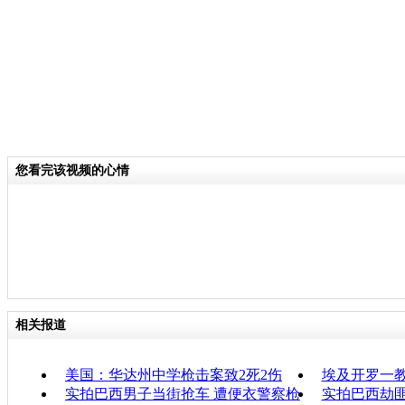
您看完该视频的心情
相关报道
美国：华达州中学枪击案致2死2伤
埃及开罗一
实拍巴西男子当街抢车 遭便衣警察枪
实拍巴西劫