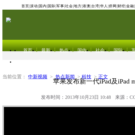
首页
|
滚动
|
国内
|
国际
|
军事
|
社会
|
地方
|
港澳
|
台湾
|
华人
|
侨网
|
财经
|
金融
|
首页
最新
热点
国内
社会
国际
东北亚电视网
当前位置：
中新视频
>
热点新闻
>
科技
>
正文
苹果发布新一代iPad及iPad mi
发布时间：2013年10月23日 10:48
来源：C