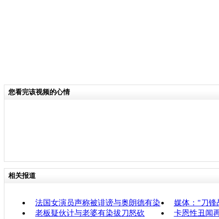
您看完该视频的心情
相关报道
法国女演员声称被诽谤与奥朗德有染
媒体："刀锋
老板疑伙计与老婆有染拔刀怒砍
卡恩性丑闻再