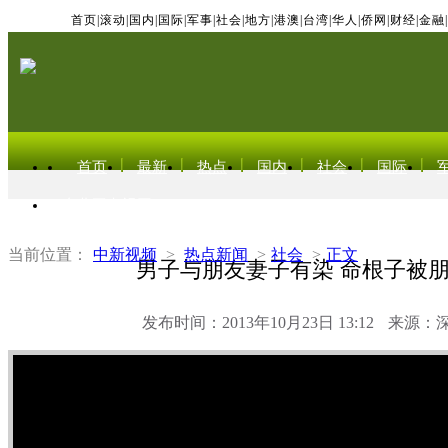
首页
|
滚动
|
国内
|
国际
|
军事
|
社会
|
地方
|
港澳
|
台湾
|
华人
|
侨网
|
财经
|
金融
|
首页
最新
热点
国内
社会
国际
东北亚电视网
当前位置：
中新视频
>
热点新闻
>
社会
>
正文
男子与朋友妻子有染 命根子被
发布时间：2013年10月23日 13:12
来源：