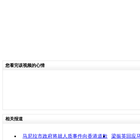
【解说】22日马尼拉市议会通过特
年前的人质事件向香港特区政府及人质
表达诚挚歉意。消息称，这份文件将由
总统埃斯特拉达亲自带到香港，希望人
港菲关系低谷就此成为过去。埃斯特拉
将在11月访问北京，返程时途经香港
菲律宾的黑色旅游警示。香港特区政府
您看完该视频的心情
回应说，特区政府会在有阶段性成果后
承诺特区政府会继续为人质事件死伤者
亚太研究专家认为菲律宾发出积极信号
国、与中国香港的关系。网友们的情绪
此举动缺乏诚意，重要的是要由能代表
来道歉，而不只是代表马尼拉市来道歉
相关报道
关键词：
马尼拉市政府将就人质事件向香港道歉
梁振英回应