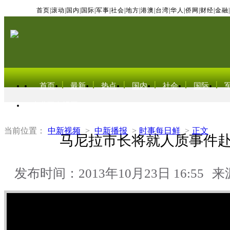
首页
|
滚动
|
国内
|
国际
|
军事
|
社会
|
地方
|
港澳
|
台湾
|
华人
|
侨网
|
财经
|
金融
|
首页
最新
热点
国内
社会
国际
东北亚电视网
当前位置：
中新视频
>
中新播报
>
时事每日鲜
>
正文
马尼拉市长将就人质事件
发布时间：2013年10月23日 16:55
来