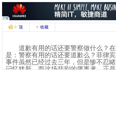
顶
收藏
0
道歉有用的话还要警察做什么？在
是：警察有用的话还要道歉么？菲律宾
事件虽然已经过去三年，但是惨不忍睹
记忆犹新。而这场悲剧的肇事者，正是
察罗兰多•门多萨。2010年8月23日
在马尼拉市中心基里诺大看台附近劫持
大客车和20多名人质，菲警方解救不
8名香港游客死亡。菲政府至今未就人
或赔偿。目前事件在时隔3年后取得突
拉市市长将就人质事件赴香港道歉。