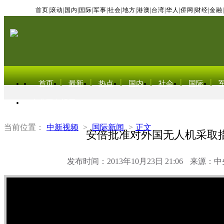
首页
|
滚动
|
国内
|
国际
|
军事
|
社会
|
地方
|
港澳
|
台湾
|
华人
|
侨网
|
财经
|
金融
|
首页
最新
热点
国内
社会
国际
东北亚电视网
当前位置：
中新视频
>
国际新闻
>
正文
安倍批准对外国无人机采取
发布时间：2013年10月23日 21:06
来源：中