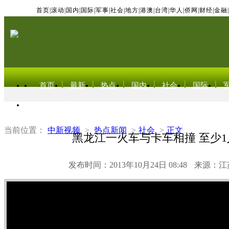
首页
|
滚动
|
国内
|
国际
|
军事
|
社会
|
地方
|
港澳
|
台湾
|
华人
|
侨网
|
财经
|
金融
|
首页
最新
热点
国内
社会
国际
东北亚电视网
当前位置：
中新视频
>
热点新闻
>
社会
>
正文
黑龙江一火车与卡车相撞 至少
发布时间：2013年10月24日 08:48
来源：江