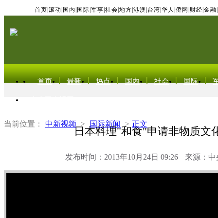
首页
|
滚动
|
国内
|
国际
|
军事
|
社会
|
地方
|
港澳
|
台湾
|
华人
|
侨网
|
财经
|
金融
|
首页
最新
热点
国内
社会
国际
东北亚电视网
当前位置：
中新视频
>
国际新闻
>
正文
日本料理"和食"申请非物质文
发布时间：2013年10月24日 09:26
来源：中