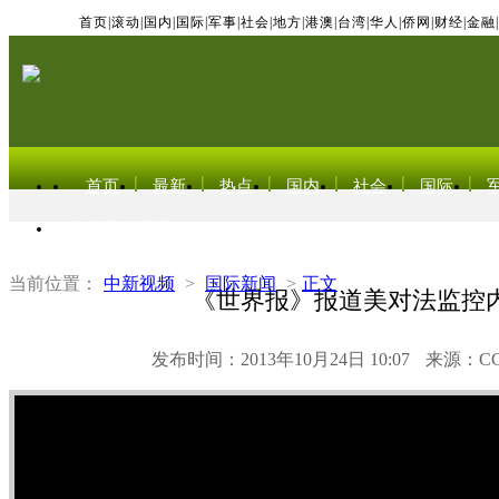
首页
|
滚动
|
国内
|
国际
|
军事
|
社会
|
地方
|
港澳
|
台湾
|
华人
|
侨网
|
财经
|
金融
|
首页
最新
热点
国内
社会
国际
东北亚电视网
当前位置：
中新视频
>
国际新闻
>
正文
《世界报》报道美对法监控
发布时间：2013年10月24日 10:07
来源：C