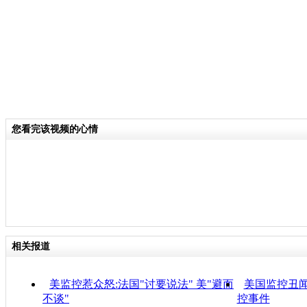
您看完该视频的心情
相关报道
美监控惹众怒:法国"讨要说法" 美"避而
美国监控丑
不谈"
控事件