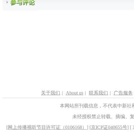
关于我们
|
About us
|
联系我们
|
广告服务
本网站所刊载信息，不代表中新社
未经授权禁止转载、摘编、
[
网上传播视听节目许可证（0106168）
] [
京ICP证040655号
] 