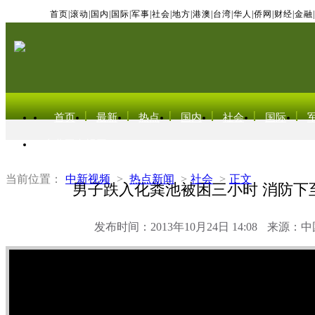
首页
|
滚动
|
国内
|
国际
|
军事
|
社会
|
地方
|
港澳
|
台湾
|
华人
|
侨网
|
财经
|
金融
|
首页
最新
热点
国内
社会
国际
东北亚电视网
当前位置：
中新视频
>
热点新闻
>
社会
>
正文
男子跌入化粪池被困三小时 消防下
发布时间：2013年10月24日 14:08
来源：中