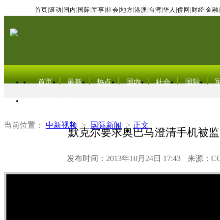
首页
|
滚动
|
国内
|
国际
|
军事
|
社会
|
地方
|
港澳
|
台湾
|
华人
|
侨网
|
财经
|
金融
|
首页
最新
热点
国内
社会
国际
东北亚电视网
当前位置：
中新视频
>
国际新闻
>
正文
默克尔要求奥巴马澄清手机被监
发布时间：2013年10月24日 17:43
来源：C