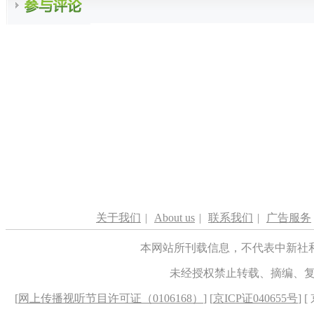
关于我们
|
About us
|
联系我们
|
广告服务
本网站所刊载信息，不代表中新社
未经授权禁止转载、摘编、
[
网上传播视听节目许可证（0106168）
] [
京ICP证040655号
] 