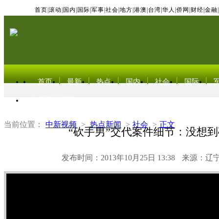
首页
|
滚动
|
国内
|
国际
|
军事
|
社会
|
地方
|
港澳
|
台湾
|
华人
|
侨网
|
财经
|
金融
|
首页
最新
热点
国内
社会
国际
东北亚电视网
当前位置：
中新视频
>
热点新闻
>
社会
>
正文
“砍手男”交代案件细节：没想
发布时间：2013年10月25日 13:38
来源：辽