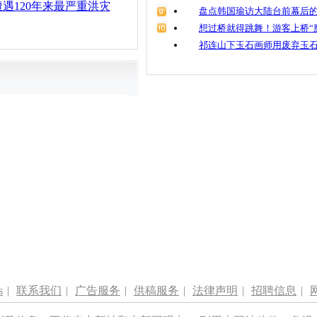
遇120年来最严重洪灾
盘点韩国瑜访大陆台前幕后的
想过桥就得跳舞！游客上桥“
祁连山下玉石画师用废弃玉
s
|
联系我们
|
广告服务
|
供稿服务
|
法律声明
|
招聘信息
|