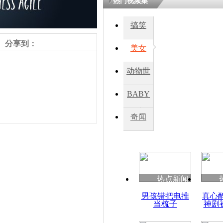
热门视频集
熷悎浣� 
瘑灞€
搞笑
分享到：
美女
娉板浗閫€
笂灏嗭細姝�
动物世
忓彈瀹炴垬
鍚稿紩澶氬
界
ㄤ笘鐣岃
BABY
秀
奇闻
印度东部洪
人丧生
责任编辑：【
杜海涛
】
热点新闻
男孩错把电推
真心
当梳子
神剧