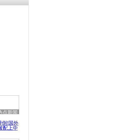
涓ㄥ浗闄呰
褰圭┖鍐涗
-10CE缁
妫€楠岋紝
浗鍏虫敞涓
灾已造成27
热点新闻
醉倒!国外
被配上中
国民乐