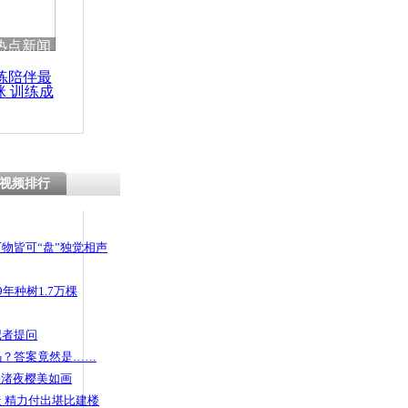
热点新闻
练陪伴最
咪 训练成
功瘦身
视频排行
物皆可“盘”独觉相声
年种树1.7万棵
记者提问
码？答案竟然是……
头渚夜樱美如画
 精力付出堪比建楼