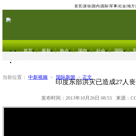
首页
|
滚动
|
国内
|
国际
|
军事
|
社会
|
地方
|
首页
最新
热点
国内
社会
国际
东北亚电视网
当前位置：
中新视频
>
国际新闻
>
正文
印度东部洪灾已造成27人
发布时间：2013年10月26日 08:53
来源：C