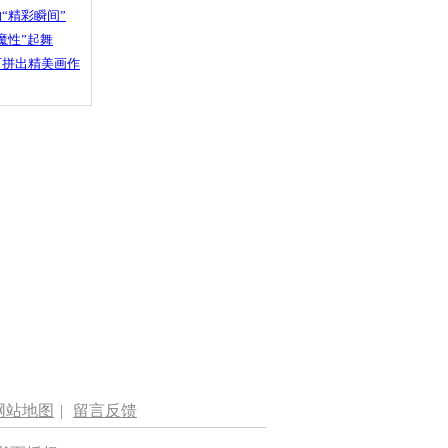
“精彩瞬间”
魔性”起舞
石拼出精美画作
网站地图
|
留言反馈