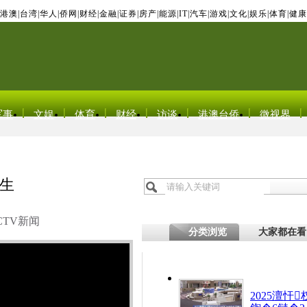
港澳
|
台湾
|
华人
|
侨网
|
财经
|
金融
|
证券
|
房产
|
能源
|
IT
|
汽车
|
游戏
|
文化
|
娱乐
|
体育
|
健康
军事
文娱
体育
财经
访谈
港澳台侨
微视界
丧生
CTV新闻
分类浏览
大家都在看
2025澶忓