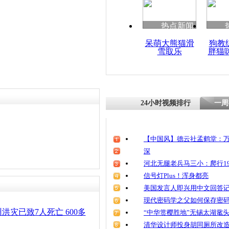
热点新闻
呆萌大熊猫滑
狗教
雪取乐
胖猫
24小时视频排行
一周
【中国风】德云社孟鹤堂：万
深
河北无腿老兵马三小：爬行19
信号灯Plus！浑身都亮
美国发言人即兴用中文回答
现代密码学之父如何保存密
洪灾已致7人死亡 600多
“中华赏樱胜地”无锡太湖鼋
清华设计师投身胡同厕所改造