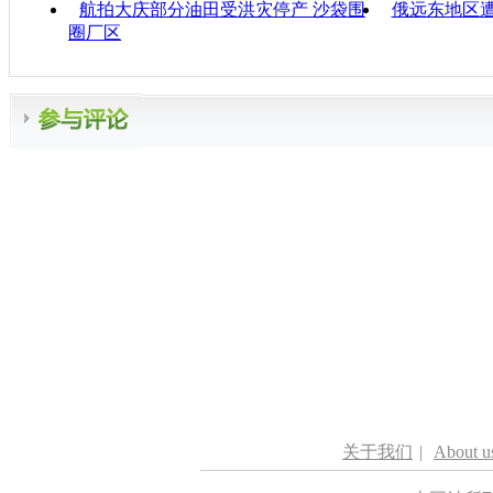
航拍大庆部分油田受洪灾停产 沙袋围
俄远东地区遭
圈厂区
关于我们
|
About u