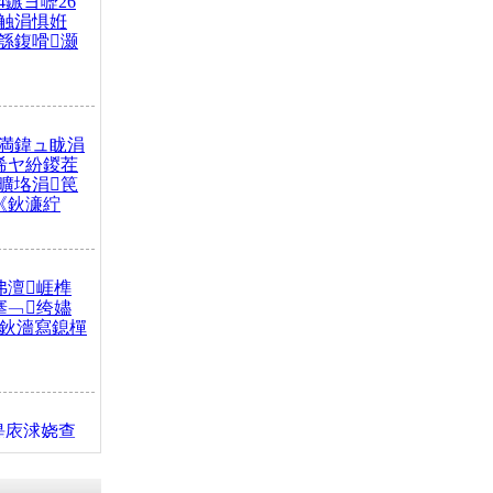
4鏃ヨ嚦26
触涓惧姙
綔鍑嗗灏
満鍏ュ眬涓
浠ヤ紛鍐茬
曠垎涓笢
《鈥濓紵
弗澶崕榫
搴﹁绔嬧
澂鈥濇寫鎴樿
缇庡浗娆查
簹涓庝腑鍥
┾€濓紝鍙嶅
解€斾笢鐩