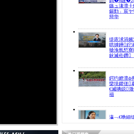
鍧�6鏈�2
鏃ュ湪澶╂
鍚勯」宸ヤ
辩华
缇庡浗涓嬪
哄摢鑸紵
獊浼氬惁寮
鈥滅伀鑽
鍔犳嬁澶ф
欒垷鑺傞
€滅唺鐚
禌
瀛﹁€咃細
€间笢鍗椾
解€滆劚閽
姪鎺ㄤ腑鍥