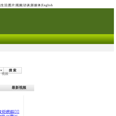
|
生活
|
图片
|
视频
|
访谈
|
新媒体
|
English
搜 索
视频
最新视频
杈炬矁鏂