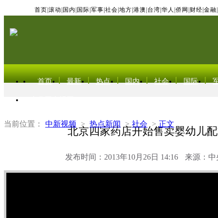
首页
|
滚动
|
国内
|
国际
|
军事
|
社会
|
地方
|
港澳
|
台湾
|
华人
|
侨网
|
财经
|
金融
|
首页
最新
热点
国内
社会
国际
东北亚电视网
当前位置：
中新视频
>
热点新闻
>
社会
>
正文
北京四家药店开始售卖婴幼儿配
发布时间：2013年10月26日 14:16
来源：中