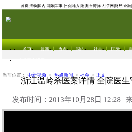
首页
|
滚动
|
国内
|
国际
|
军事
|
社会
|
地方
|
港澳
|
台湾
|
华人
|
侨网
|
财经
|
金融
|
首页
最新
热点
国内
社会
国际
东北亚电视网
当前位置：
中新视频
>
热点新闻
>
社会
>
正文
浙江温岭杀医案详情 全院医生
发布时间：2013年10月28日 12:28