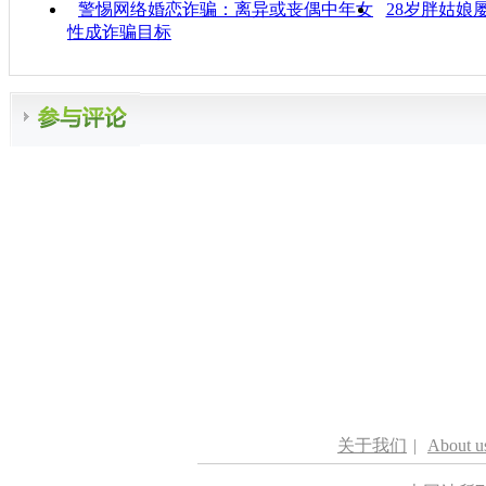
警惕网络婚恋诈骗：离异或丧偶中年女
28岁胖姑娘
性成诈骗目标
关于我们
|
About u