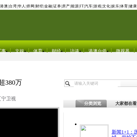
港澳
|
台湾
|
华人
|
侨网
|
财经
|
金融
|
证券
|
房产
|
能源
|
IT
|
汽车
|
游戏
|
文化
|
娱乐
|
体育
|
健康
军事
文娱
体育
财经
访谈
港澳台侨
微视界
380万
辽宁卫视
分类浏览
大家都在看
新闻1+1