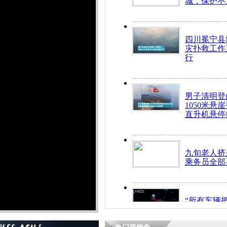
城，保护不
四川冕宁县
灾扑救工作
行
男子清明登
1050米悬
直升机悬停
九旬老人挤
乘务员全部
“所有车辆
开！”儿童
警急速救助