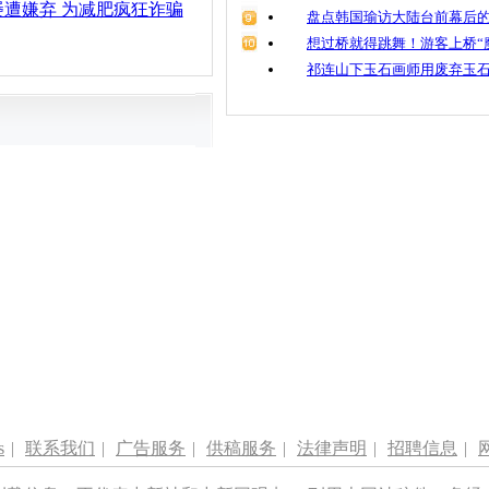
屡遭嫌弃 为减肥疯狂诈骗
盘点韩国瑜访大陆台前幕后的
想过桥就得跳舞！游客上桥“
祁连山下玉石画师用废弃玉
s
|
联系我们
|
广告服务
|
供稿服务
|
法律声明
|
招聘信息
|