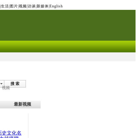
|
生活
|
图片
|
视频
|
访谈
|
新媒体
|
English
搜 索
视频
最新视频
：历史文化名