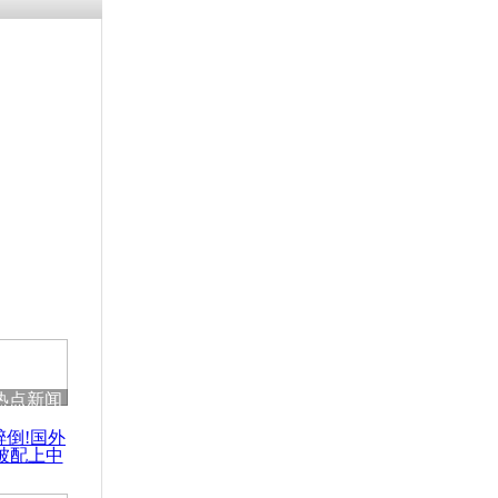
残疾男子因
砸银行
千年传统习
众为娥皇女
行被查情绪
回答崩溃原
热点新闻
乡上万人欢
醉倒!国外
节
被配上中
国民乐