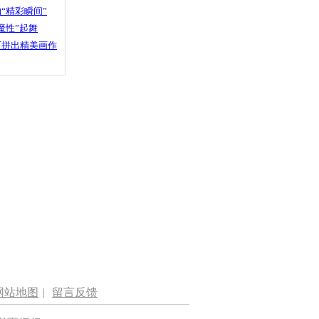
“精彩瞬间”
魔性”起舞
石拼出精美画作
网站地图
|
留言反馈