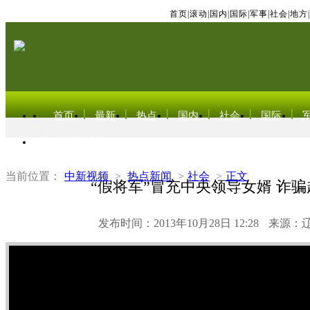
首页
|
滚动
|
国内
|
国际
|
军事
|
社会
|
地方
|
首页
最新
热点
国内
社会
国际
东北亚电视网
当前位置：
中新视频
>
热点新闻
>
社会
>
正文
“假将军”冒充中央领导女婿 诈骗超
发布时间：2013年10月28日 12:28
来源：