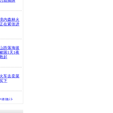
力就摘牌
境内森林火
正在紧张进
山跌落海拔
崖被困1天1夜
救起
火车去卖菜
买下
把道路让
突发疾病交