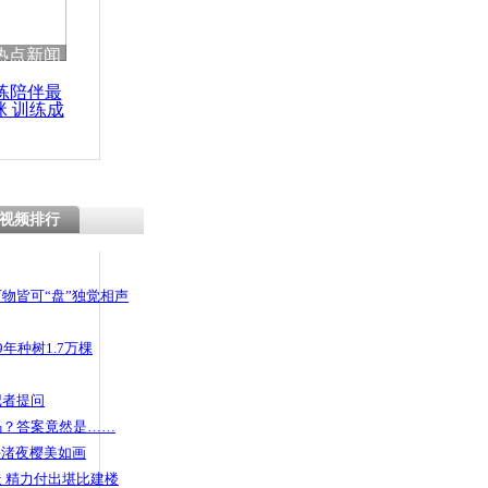
 哀思悼忠
热点新闻
练陪伴最
咪 训练成
功瘦身
冒充中央领导
380万
视频排行
物皆可“盘”独觉相声
年种树1.7万棵
记者提问
码？答案竟然是……
头渚夜樱美如画
 精力付出堪比建楼