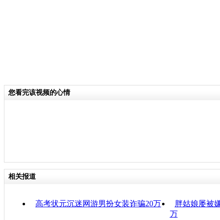
您看完该视频的心情
相关报道
高考状元沉迷网游男扮女装诈骗20万
胖姑娘屡被嫌
万