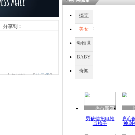
热门视频集
搞笑
四川一精神
病发持大锤
分享到：
美女
动物世
探访传承四
俗：近万民
界
BABY
英省亲送行
秀
奇闻
责任编辑：【
钟元霞
】
小伙骑车逆
崩溃 网上
因
热点新闻
四川兴文苗
男孩错把电推
真心
度苗族花山
当梳子
神剧