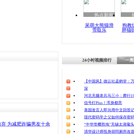
清明祭英烈
魂
热点新闻
呆萌大熊猫滑
狗教
雪取乐
胖猫
“假将军”
女婿 诈骗超
24小时视频排行
一周
【中国风】德云社孟鹤堂：万
深
河北无腿老兵马三小：爬行19
信号灯Plus！浑身都亮
美国发言人即兴用中文回答
现代密码学之父如何保存密
弃 为减肥诈骗男友十余
“中华赏樱胜地”无锡太湖鼋
清华设计师投身胡同厕所改造