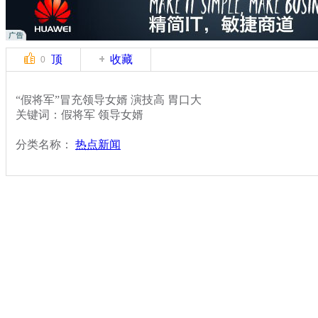
顶
收藏
0
“假将军”冒充领导女婿 演技高 胃口大
关键词：假将军 领导女婿
分类名称：
热点新闻