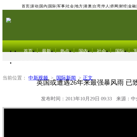
首页
|
滚动
|
国内
|
国际
|
军事
|
社会
|
地方
|
港澳
|
台湾
|
华人
|
侨网
|
财经
|
金融
|
首页
最新
热点
国内
社会
国际
东北亚电视网
当前位置：
中新视频
>
国际新闻
>
正文
英国或遭遇26年来最强暴风雨 已
发布时间：2013年10月29日 09:33
来源：中