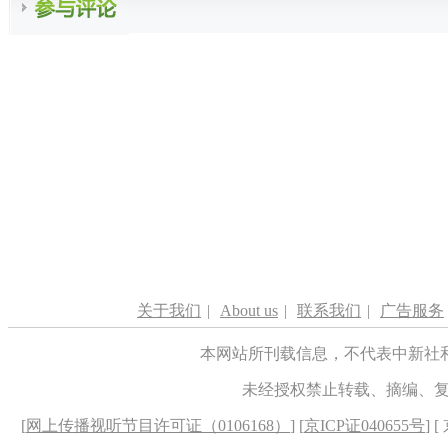
关于我们
|
About us
|
联系我们
|
广告服务
本网站所刊载信息，不代表中新社
未经授权禁止转载、摘编、
[
网上传播视听节目许可证（0106168）
] [
京ICP证040655号
] 