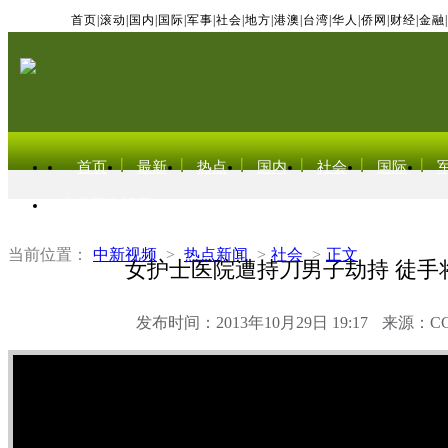
首页
|
滚动
|
国内
|
国际
|
军事
|
社会
|
地方
|
港澳
|
台湾
|
华人
|
侨网
|
财经
|
金融
|
首页
最新
热点
国内
社会
国际
东北亚电视网
当前位置：
中新视频
>
热点新闻
>
社会
>
正文
女护士医院遭持刀男子劫持 徒手
发布时间：2013年10月29日 19:17
来源：C