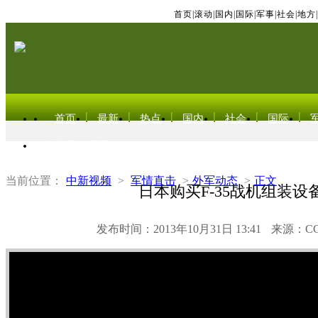
首页
|
滚动
|
国内
|
国际
|
军事
|
社会
|
地方
|
首页
最新
热点
国内
社会
国际
东北亚电视网
当前位置：
中新视频
>
军情直击
>
外军动态
>
正文
日本购买F-35战机组装设
发布时间：2013年10月31日 13:41
来源：C