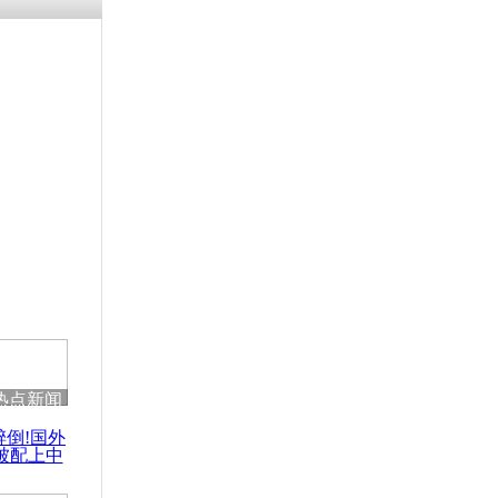
热点新闻
醉倒!国外
被配上中
国民乐