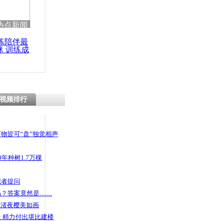
热点新闻
练陪伴最
咪 训练成
功瘦身
视频排行
物皆可“盘”独觉相声
年种树1.7万棵
记者提问
码？答案竟然是……
头渚夜樱美如画
 精力付出堪比建楼