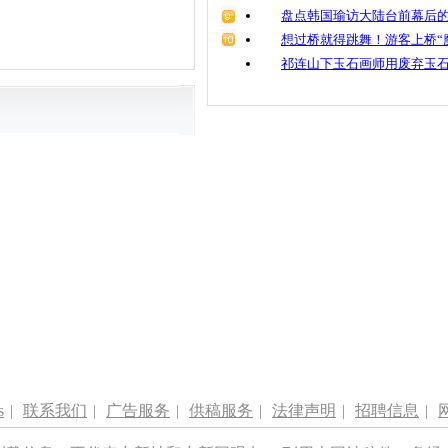
盘点韩国瑜访大陆台前幕后的
想过桥就得跳舞！游客上桥“
祁连山下玉石画师用废弃玉
s
|
联系我们
|
广告服务
|
供稿服务
|
法律声明
|
招聘信息
|