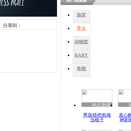
热门视频集
搞笑
分享到：
美女
动物世
界
BABY
秀
奇闻
责任编辑：【
杜海涛
】
热点新闻
男孩错把电推
真心
当梳子
神剧