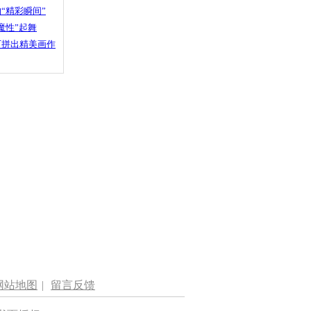
“精彩瞬间”
魔性”起舞
石拼出精美画作
网站地图
|
留言反馈