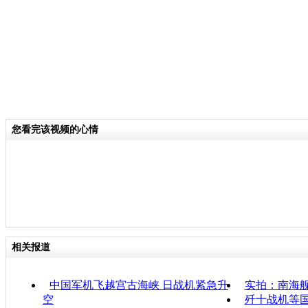
您看完该视频的心情
相关报道
中国军机飞越宫古海峡 日战机紧急升
实拍：南海
空
歼十战机等