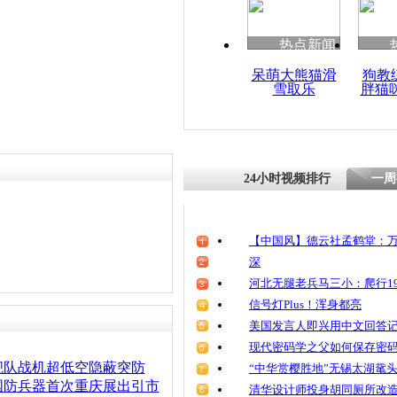
热点新闻
呆萌大熊猫滑
狗教
雪取乐
胖猫
24小时视频排行
一周
【中国风】德云社孟鹤堂：万
深
河北无腿老兵马三小：爬行19
信号灯Plus！浑身都亮
美国发言人即兴用中文回答
现代密码学之父如何保存密
舰队战机超低空隐蔽突防
“中华赏樱胜地”无锡太湖鼋
国防兵器首次重庆展出引市
清华设计师投身胡同厕所改造