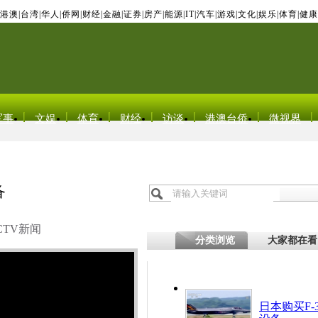
港澳
|
台湾
|
华人
|
侨网
|
财经
|
金融
|
证券
|
房产
|
能源
|
IT
|
汽车
|
游戏
|
文化
|
娱乐
|
体育
|
健康
军事
文娱
体育
财经
访谈
港澳台侨
微视界
备
CTV新闻
分类浏览
大家都在看
日本购买F-