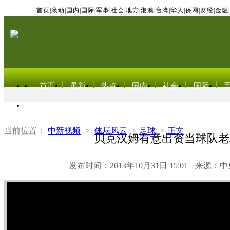
首页
|
滚动
|
国内
|
国际
|
军事
|
社会
|
地方
|
港澳
|
台湾
|
华人
|
侨网
|
财经
|
金融
|
首页
最新
热点
国内
社会
国际
东北亚电视网
当前位置：
中新视频
>
体坛风云
>
足球
>
正文
贝克汉姆有意出资当球队老
发布时间：2013年10月31日 15:01
来源：中