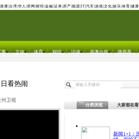
港澳
|
台湾
|
华人
|
侨网
|
财经
|
金融
|
证券
|
房产
|
能源
|
IT
|
汽车
|
游戏
|
文化
|
娱乐
|
体育
|
健康
军事
文娱
体育
财经
访谈
港澳台侨
微视界
次日看热闹
贵州卫视
分类浏览
大家都在看
新闻1+1