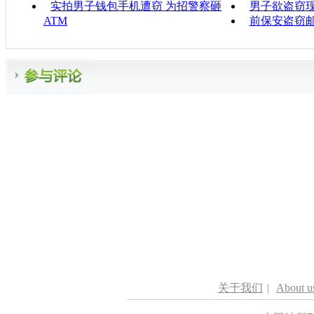
实拍男子钱包手机遭窃 为招警察砸
男子欲盗窃现
ATM
前保安盗窃邮
关于我们
|
About u