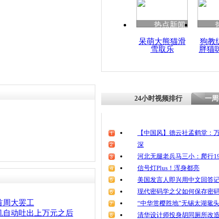
清明祭英烈
魂
热点新闻
呆萌大熊猫滑
狗教
雪取乐
胖猫
监拍：男子
烧提款机 
24小时视频排行
一周
【中国风】德云社孟鹤堂：万
深
河北无腿老兵马三小：爬行19
信号灯Plus！浑身都亮
美国发言人即兴用中文回答
现代密码学之父如何保存密
首周大罢工
“中华赏樱胜地”无锡太湖鼋
机自动吐出上万元之后
清华设计师投身胡同厕所改造