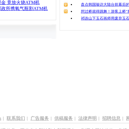
金 竟放火烧ATM机
盘点韩国瑜访大陆台前幕后的
政所携氧气瓶割ATM机
想过桥就得跳舞！游客上桥“
祁连山下玉石画师用废弃玉
s
|
联系我们
|
广告服务
|
供稿服务
|
法律声明
|
招聘信息
|