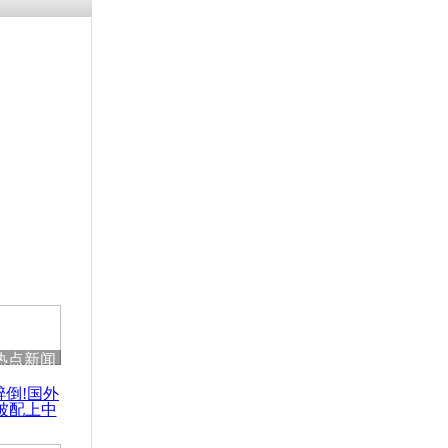
残疾男子因
砸银行
千年传统习
众为娥皇女
行被查情绪
回答崩溃原
热点新闻
乡上万人欢
醉倒!国外
节
被配上中
国民乐