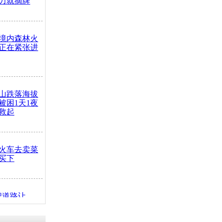
力就摘牌
境内森林火
正在紧张进
山跌落海拔
崖被困1天1夜
救起
火车去卖菜
买下
把道路让
突发疾病交