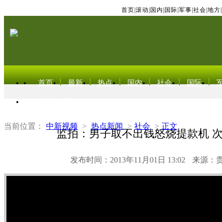
首页
|
滚动
|
国内
|
国际
|
军事
|
社会
|
地方
|
首页
最新
热点
国内
社会
国际
东北亚电视网
当前位置：
中新视频
>
热点新闻
>
社会
>
正文
监拍：男子取不出钱怒烧提款机 
发布时间：2013年11月01日 13:02
来源：