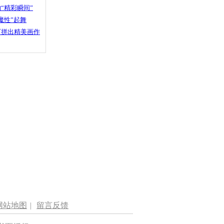
“精彩瞬间”
魔性”起舞
石拼出精美画作
网站地图
|
留言反馈