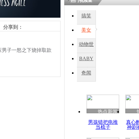
热门视频集
搞笑
四川一精神
病发持大锤
分享到：
美女
动物世
探访传承四
男子一怒之下烧掉取款
俗：近万民
界
BABY
英省亲送行
秀
奇闻
小伙骑车逆
崩溃 网上
因
责任编辑：【
钟元霞
】
热点新闻
四川兴文苗
男孩错把电推
真心
度苗族花山
当梳子
神剧