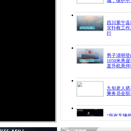
城，保护不
四川冕宁县
灾扑救工作
行
男子清明登
1050米悬
直升机悬停
九旬老人挤
乘务员全部
“所有车辆
开！”儿童
警急速救助