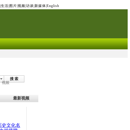
|
生活
|
图片
|
视频
|
访谈
|
新媒体
|
English
搜 索
视频
最新视频
：历史文化名