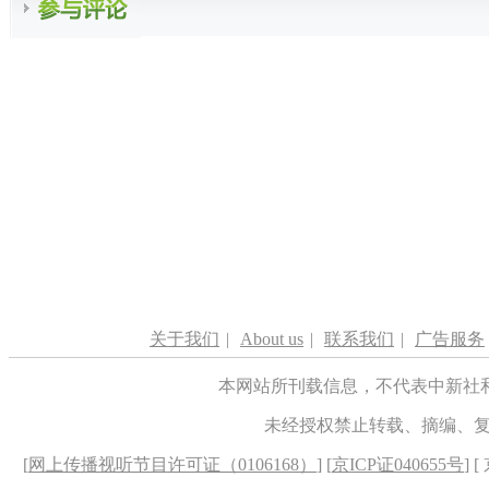
关于我们
|
About us
|
联系我们
|
广告服务
本网站所刊载信息，不代表中新社
未经授权禁止转载、摘编、
[
网上传播视听节目许可证（0106168）
] [
京ICP证040655号
] 