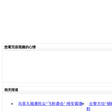
您看完该视频的心情
相关报道
马英九频遭民众“飞鞋袭击” 维安紧绷
台警方拉“捕
鞋