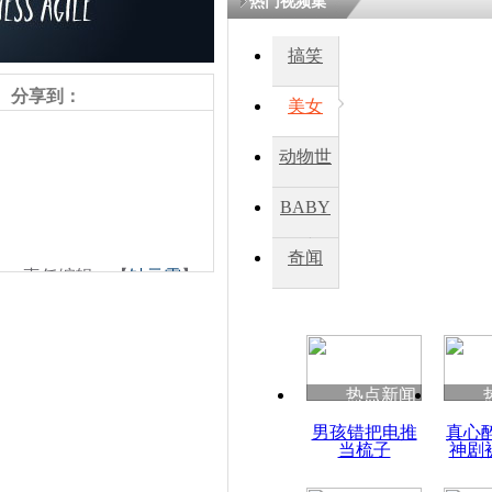
热门视频集
搞笑
分享到：
美女
动物世
界
BABY
秀
奇闻
责任编辑：【
钟元霞
】
热点新闻
男孩错把电推
真心
当梳子
神剧