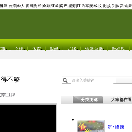
港澳
|
台湾
|
华人
|
侨网
|
财经
|
金融
|
证券
|
房产
|
能源
|
IT
|
汽车
|
游戏
|
文化
|
娱乐
|
体育
|
健康
军事
文娱
体育
财经
访谈
港澳台侨
微视界
做得不够
东南卫视
分类浏览
大家都在看
淇÷峰康