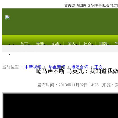
首页
|
滚动
|
国内
|
国际
|
军事
|
社会
|
地方
|
首页
最新
热点
国内
社会
国际
东北亚电视网
当前位置：
中新视频
>
热点新闻
>
港澳台侨
>
正文
呛马声不断 马英九：我知道我
发布时间：2013年11月02日 14:26
来源：