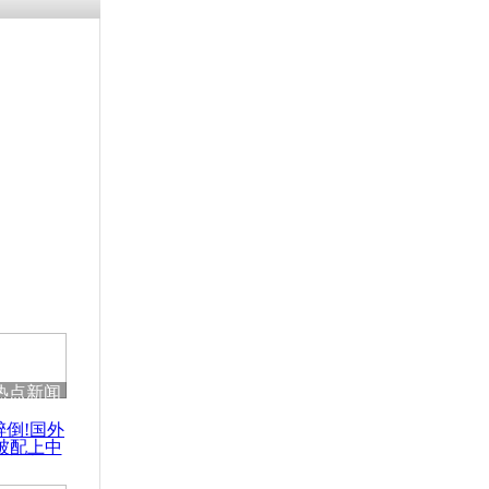
热点新闻
醉倒!国外
被配上中
国民乐