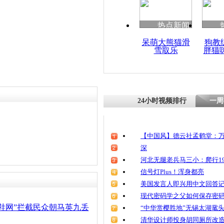
热点新闻
呆萌大熊猫滑
狗教
雪取乐
胖猫
24小时视频排行
一周
【中国风】德云社孟鹤堂：万
深
河北无腿老兵马三小：爬行19
信号灯Plus！浑身都亮
美国发言人即兴用中文回答
现代密码学之父如何保存密
鞋网”拦截民众朝马英九丢
“中华赏樱胜地”无锡太湖鼋
清华设计师投身胡同厕所改造