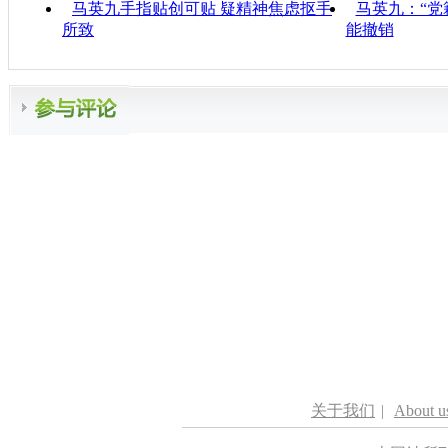
马英九手指贴创可贴 疑精神焦虑抠手
马英九：“党
所致
能撤销
关于我们
|
About u