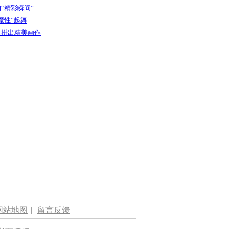
“精彩瞬间”
魔性”起舞
石拼出精美画作
网站地图
|
留言反馈