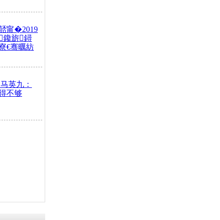
甯�2019
鑱旂鐞
寮€骞曞紡
 马英九：
得不够