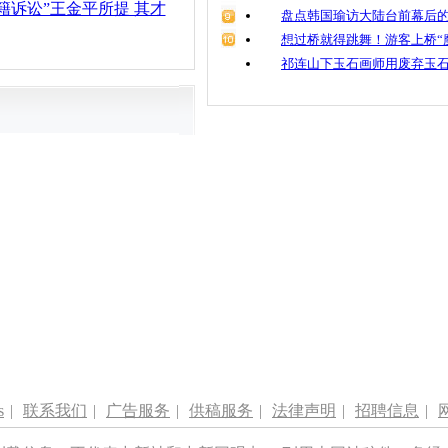
籍诉讼”王金平所提 其才
盘点韩国瑜访大陆台前幕后的
想过桥就得跳舞！游客上桥“
祁连山下玉石画师用废弃玉
s
|
联系我们
|
广告服务
|
供稿服务
|
法律声明
|
招聘信息
|