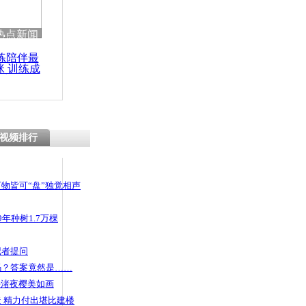
热点新闻
练陪伴最
咪 训练成
功瘦身
视频排行
物皆可“盘”独觉相声
年种树1.7万棵
记者提问
码？答案竟然是……
头渚夜樱美如画
 精力付出堪比建楼