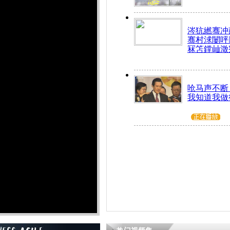
涔犺繎骞冲嚭
骞村浗闄呯
冧笘鐣屾澂
呛马声不断
我知道我做