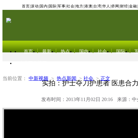
首页
|
滚动
|
国内
|
国际
|
军事
|
社会
|
地方
|
港澳
|
台湾
|
华人
|
侨网
|
财经
|
金融
|
首页
最新
热点
国内
社会
国际
东北亚电视网
当前位置：
中新视频
>
热点新闻
>
社会
>
正文
实拍：护士夺刀护患者 医患合
发布时间：2013年11月02日 20:16
来源：中