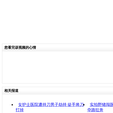
您看完该视频的心情
相关报道
女护士医院遭持刀男子劫持 徒手将刀
实拍野猪闯医
打掉
夺路狂奔