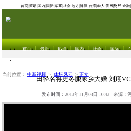
首页
|
滚动
|
国内
|
国际
|
军事
|
社会
|
地方
|
港澳
|
台湾
|
华人
|
侨网
|
财经
|
金融
|
首页
最新
热点
国内
社会
国际
东北亚电视网
当前位置：
中新视频
>
体坛风云
>
正文
田径名将史冬鹏家乡大婚 刘翔VC
发布时间：2013年11月03日 10:43
来源：