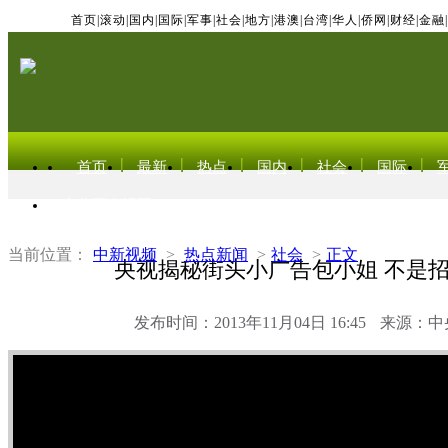
首页
|
滚动
|
国内
|
国际
|
军事
|
社会
|
地方
|
港澳
|
台湾
|
华人
|
侨网
|
财经
|
金融
|
首页
最新
热点
国内
社会
国际
东北亚电视网
当前位置：
中新视频
>
热点新闻
>
社会
>
正文
央视揭秘街头小广告包小姐 不是
发布时间：2013年11月04日 16:45
来源：中