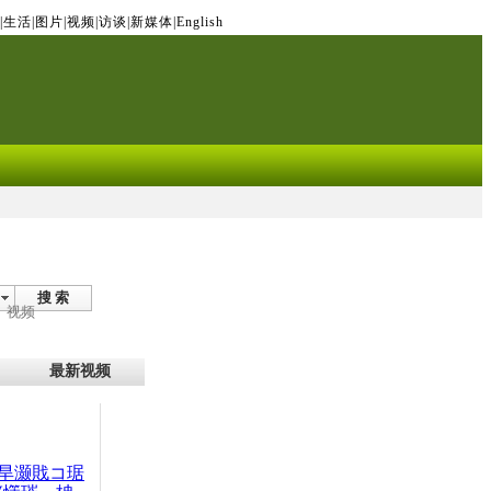
|
生活
|
图片
|
视频
|
访谈
|
新媒体
|
English
搜 索
视频
最新视频
旱灏戝コ琚