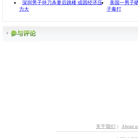
深圳男子持刀杀妻后跳楼 或因经济压
美国一男子晒
力大
子毒打
关于我们
|
About u