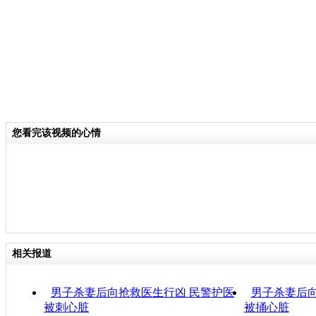
您看完该视频的心情
相关报道
男子杀妻后向抢救医生行凶 民警护医
男子杀妻后向
被刺心脏
被捅心脏