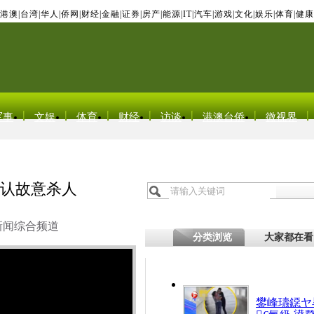
港澳
|
台湾
|
华人
|
侨网
|
财经
|
金融
|
证券
|
房产
|
能源
|
IT
|
汽车
|
游戏
|
文化
|
娱乐
|
体育
|
健康
军事
文娱
体育
财经
访谈
港澳台侨
微视界
否认故意杀人
新闻综合频道
分类浏览
大家都在看
鐢峰瓙鐚ヤ