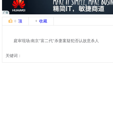
顶
收藏
0
庭审现场:南京"富二代"杀妻案疑犯否认故意杀人
关键词：
分类名称：
热点新闻