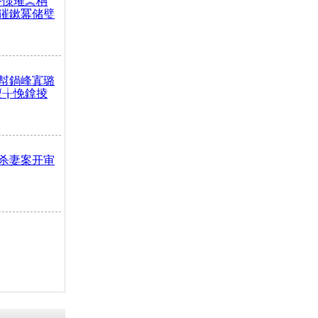
嶅憡璀︽柟
獕鏉冪储璧
幇鍋峰寘璐
澶╁悗鎿掕
杀妻案开审