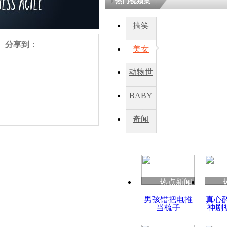
热门视频集
搞笑
分享到：
美女
动物世
界
BABY
秀
奇闻
责任编辑：【
刘笑瑜
】
热点新闻
男孩错把电推
真心
当梳子
神剧