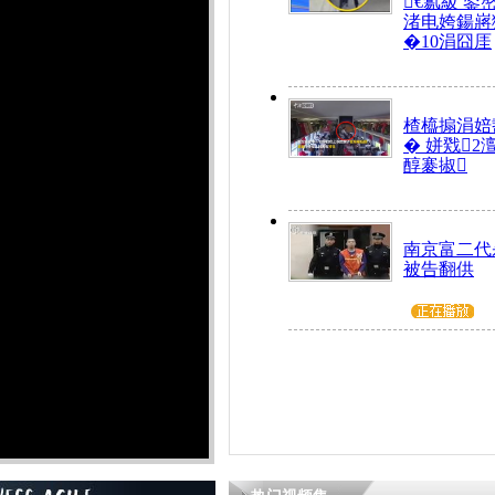
€氱級 鍙
渚电姱鍚嶈
�10涓囧厓
楂橀搧涓婄
� 姘戣2
醇褰掓
南京富二代
被告翻供