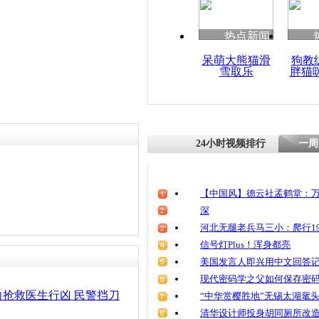
热点新闻
呆萌大熊猫滑
狗教
雪取乐
胖猫
24小时视频排行
一周
【中国风】德云社孟鹤堂：万
深
河北无腿老兵马三小：爬行19
信号灯Plus！浑身都亮
美国发言人即兴用中文回答
现代密码学之父如何保存密
抢救医生行凶 民警挡刀
“中华赏樱胜地”无锡太湖鼋
清华设计师投身胡同厕所改造