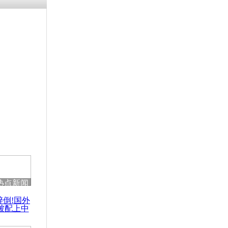
热点新闻
醉倒!国外
被配上中
国民乐