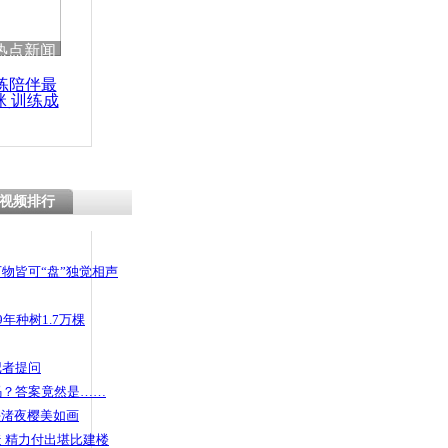
热点新闻
练陪伴最
咪 训练成
功瘦身
视频排行
物皆可“盘”独觉相声
年种树1.7万棵
记者提问
码？答案竟然是……
头渚夜樱美如画
 精力付出堪比建楼