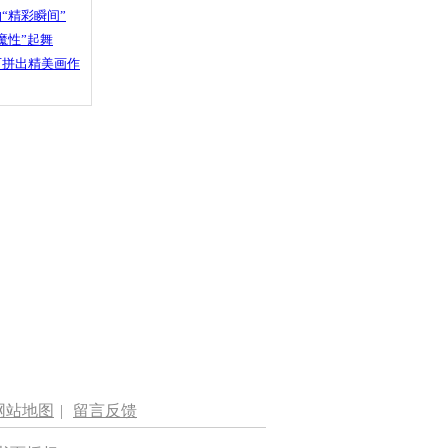
“精彩瞬间”
魔性”起舞
石拼出精美画作
网站地图
|
留言反馈