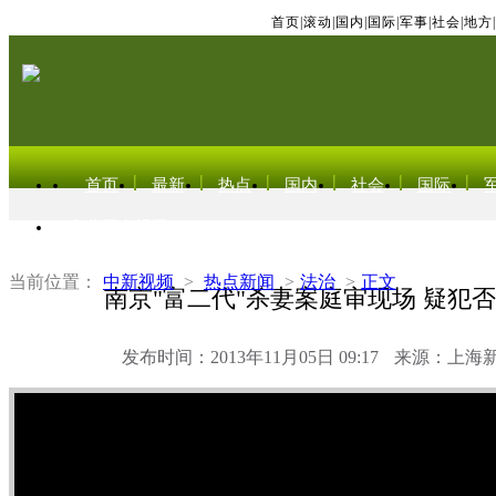
首页
|
滚动
|
国内
|
国际
|
军事
|
社会
|
地方
|
首页
最新
热点
国内
社会
国际
东北亚电视网
当前位置：
中新视频
>
热点新闻
>
法治
>
正文
南京"富二代"杀妻案庭审现场 疑犯
发布时间：2013年11月05日 09:17
来源：上海