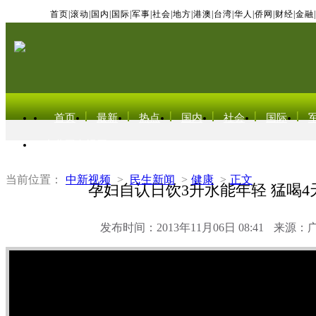
首页
|
滚动
|
国内
|
国际
|
军事
|
社会
|
地方
|
港澳
|
台湾
|
华人
|
侨网
|
财经
|
金融
|
首页
最新
热点
国内
社会
国际
东北亚电视网
当前位置：
中新视频
>
民生新闻
>
健康
>
正文
孕妇自认日饮3升水能年轻 猛喝4
发布时间：2013年11月06日 08:41
来源：