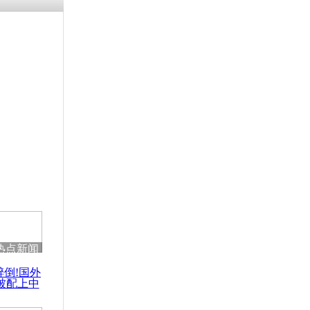
涓ㄥ浗闄呰
褰圭┖鍐涗
-10CE缁
妫€楠岋紝
浗鍏虫敞涓
纳朋火山喷
离
热点新闻
醉倒!国外
被配上中
国民乐