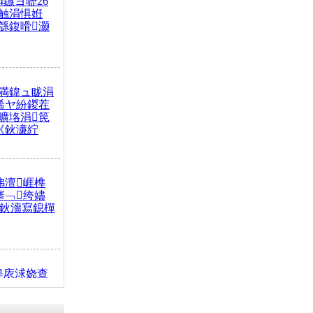
4鏃ヨ嚦26
触涓惧姙
綔鍑嗗灏
満鍏ュ眬涓
浠ヤ紛鍐茬
曠垎涓笢
《鈥濓紵
弗澶崕榫
搴﹁绔嬧
澂鈥濇寫鎴樿
缇庡浗娆查
簹涓庝腑鍥
┾€濓紝鍙嶅
解€斾笢鐩