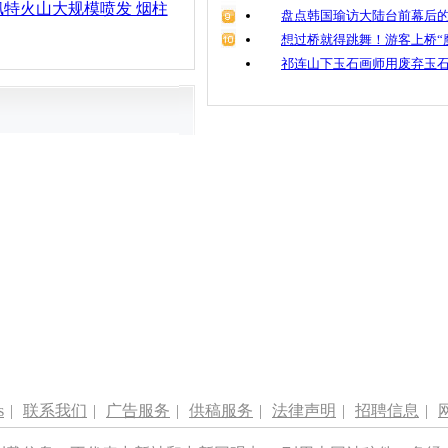
特火山大规模喷发 烟柱
盘点韩国瑜访大陆台前幕后的
想过桥就得跳舞！游客上桥“
祁连山下玉石画师用废弃玉
s
|
联系我们
|
广告服务
|
供稿服务
|
法律声明
|
招聘信息
|