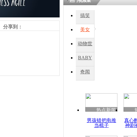
热门视频集
熷悎浣� 
瘑灞€
搞笑
分享到：
美女
娉板浗閫€
笂灏嗭細姝�
动物世
忓彈瀹炴垬
鍚稿紩澶氬
界
ㄤ笘鐣岃
BABY
秀
奇闻
实拍印尼锡
发 千人撤
责任编辑：【
杜海涛
】
热点新闻
男孩错把电推
真心
当梳子
神剧