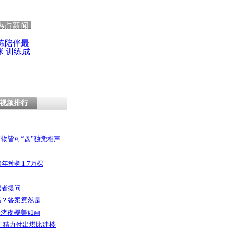
热点新闻
练陪伴最
咪 训练成
功瘦身
视频排行
物皆可“盘”独觉相声
年种树1.7万棵
记者提问
码？答案竟然是……
头渚夜樱美如画
 精力付出堪比建楼