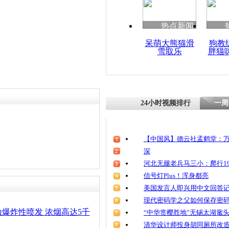
热点新闻
呆萌大熊猫滑
狗教
雪取乐
胖猫
24小时视频排行
一周
【中国风】德云社孟鹤堂：万
深
河北无腿老兵马三小：爬行19
信号灯Plus！浑身都亮
美国发言人即兴用中文回答
现代密码学之父如何保存密
爆炸性喷发 浓烟高达5千
“中华赏樱胜地”无锡太湖鼋
清华设计师投身胡同厕所改造