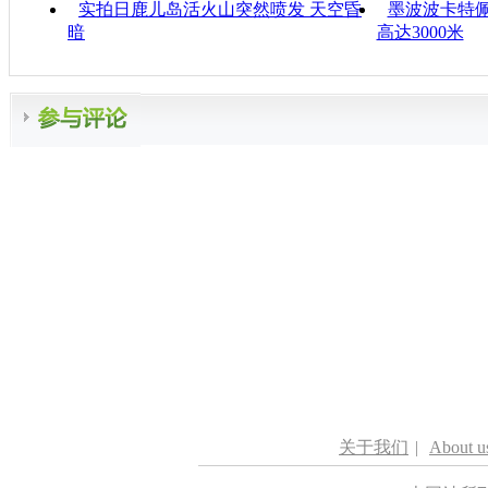
实拍日鹿儿岛活火山突然喷发 天空昏
墨波波卡特佩
暗
高达3000米
关于我们
|
About u