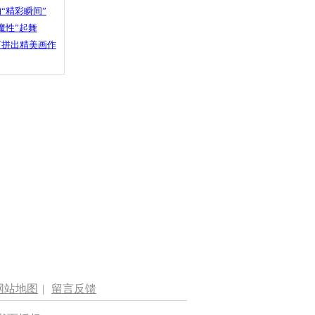
“精彩瞬间”
魔性”起舞
石拼出精美画作
网站地图
|
留言反馈