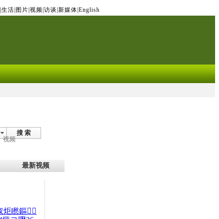
|
生活
|
图片
|
视频
|
访谈
|
新媒体
|
English
搜 索
视频
最新视频
杈炬矁鏂