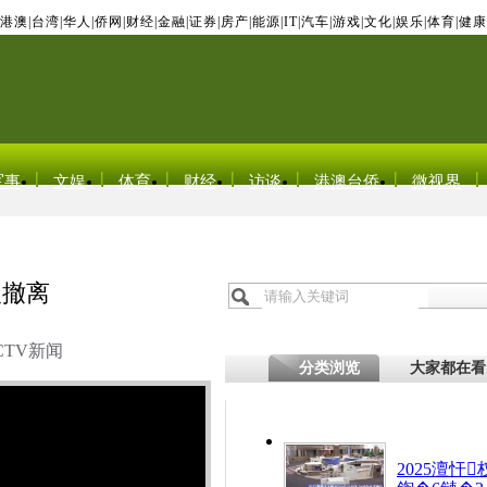
港澳
|
台湾
|
华人
|
侨网
|
财经
|
金融
|
证券
|
房产
|
能源
|
IT
|
汽车
|
游戏
|
文化
|
娱乐
|
体育
|
健康
军事
文娱
体育
财经
访谈
港澳台侨
微视界
人撤离
CTV新闻
分类浏览
大家都在看
2025澶忓