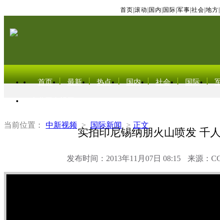
首页
|
滚动
|
国内
|
国际
|
军事
|
社会
|
地方
|
首页
最新
热点
国内
社会
国际
东北亚电视网
当前位置：
中新视频
>
国际新闻
>
正文
实拍印尼锡纳朋火山喷发 千
发布时间：2013年11月07日 08:15
来源：C