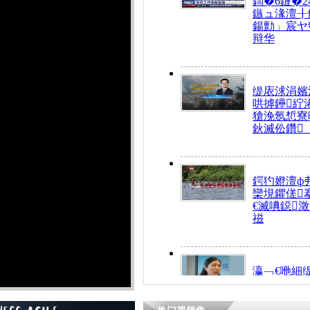
鍧�6鏈�2
鏃ュ湪澶╂
鍚勯」宸ヤ
辩华
缇庡浗涓嬪
哄摢鑸紵
獊浼氬惁寮
鈥滅伀鑽
鍔犳嬁澶ф
欒垷鑺傞
€滅唺鐚
禌
瀛﹁€咃細
€间笢鍗椾
解€滆劚閽
姪鎺ㄤ腑鍥