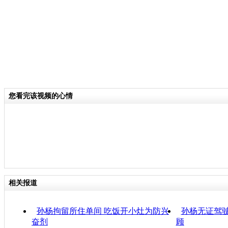
您看完该视频的心情
相关报道
孙杨拘留所住单间 吃饭开小灶为防兴
孙杨无证驾驶
奋剂
顾