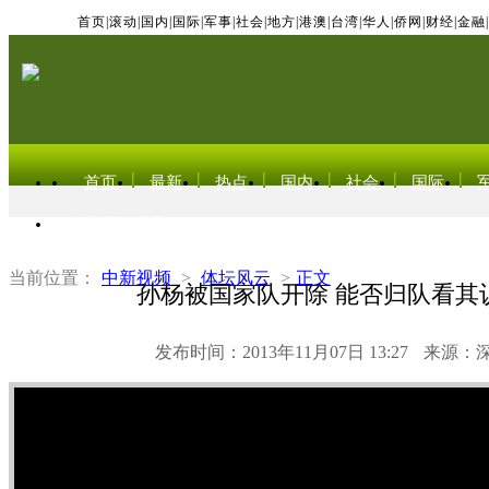
首页
|
滚动
|
国内
|
国际
|
军事
|
社会
|
地方
|
港澳
|
台湾
|
华人
|
侨网
|
财经
|
金融
|
首页
最新
热点
国内
社会
国际
东北亚电视网
当前位置：
中新视频
>
体坛风云
>
正文
孙杨被国家队开除 能否归队看其
发布时间：2013年11月07日 13:27
来源：