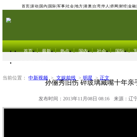
首页
|
滚动
|
国内
|
国际
|
军事
|
社会
|
地方
|
港澳
|
台湾
|
华人
|
侨网
|
财经
|
金融
|
首页
最新
热点
国内
社会
国际
东北亚电视网
当前位置：
中新视频
>
文娱前线
>
明星
>
正文
孙俪秀旧伤 碎玻璃藏嘴十年亲
发布时间：2013年11月08日 08:16
来源：辽