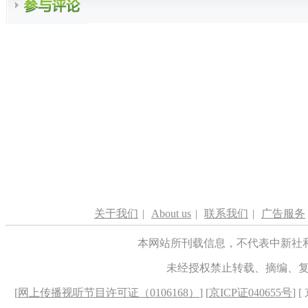
关于我们
|
About us
|
联系我们
|
广告服务
本网站所刊载信息，不代表中新社
未经授权禁止转载、摘编、
[
网上传播视听节目许可证（0106168）
] [
京ICP证040655号
] 