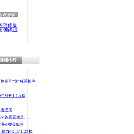
热点新闻
练陪伴最
咪 训练成
功瘦身
视频排行
物皆可“盘”独觉相声
年种树1.7万棵
记者提问
码？答案竟然是……
头渚夜樱美如画
 精力付出堪比建楼