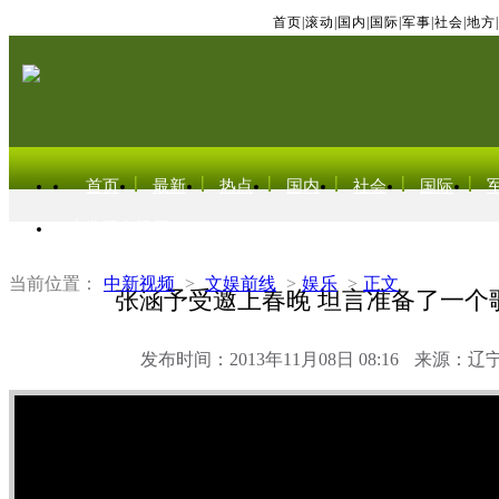
首页
|
滚动
|
国内
|
国际
|
军事
|
社会
|
地方
|
首页
最新
热点
国内
社会
国际
东北亚电视网
当前位置：
中新视频
>
文娱前线
>
娱乐
>
正文
张涵予受邀上春晚 坦言准备了一个
发布时间：2013年11月08日 08:16
来源：辽