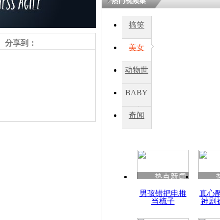
热门视频集
搞笑
分享到：
美女
动物世
界
BABY
秀
奇闻
责任编辑：【
刘笑瑜
】
热点新闻
男孩错把电推
真心
当梳子
神剧