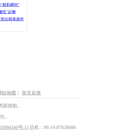
“精彩瞬间”
魔性”起舞
石拼出精美画作
网站地图
|
留言反馈
书面授权。
任。
5004340号-1
] 总机：86-10-87826688