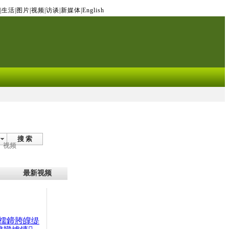
|
生活
|
图片
|
视频
|
访谈
|
新媒体
|
English
搜 索
视频
最新视频
檽鍗胯皥缇