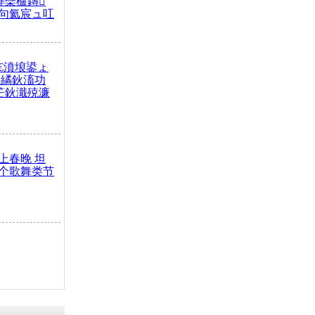
榫欒櫨鏄
句氦宸ュ叿
€濆埌鍙ょ
拌繘鈥滀功
笀鈥濈殑濂
上春晚 坦
个歌舞类节