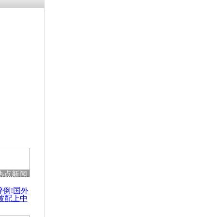
热点新闻
醉倒!国外
被配上中
国民乐