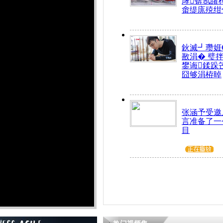
庨锛氬皬
畬缇庣殑绀
鈥滅┛瓒娾
敾涓� 璧
鐢诲鍒跺
囧够涓栫晫
张涵予受邀
言准备了一
目