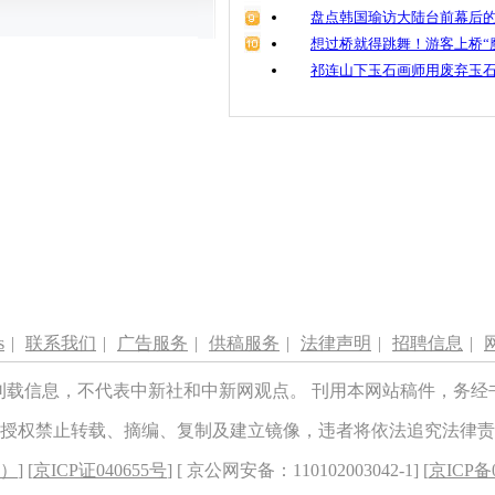
盘点韩国瑜访大陆台前幕后的
想过桥就得跳舞！游客上桥“
祁连山下玉石画师用废弃玉
s
|
联系我们
|
广告服务
|
供稿服务
|
法律声明
|
招聘信息
|
刊载信息，不代表中新社和中新网观点。 刊用本网站稿件，务经
授权禁止转载、摘编、复制及建立镜像，违者将依法追究法律责
8）
] [
京ICP证040655号
] [ 京公网安备：110102003042-1] [
京ICP备0