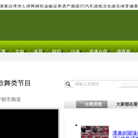
港澳
|
台湾
|
华人
|
侨网
|
财经
|
金融
|
证券
|
房产
|
能源
|
IT
|
汽车
|
游戏
|
文化
|
娱乐
|
体育
|
健康
军事
文娱
体育
财经
访谈
港澳台侨
微视界
歌舞类节目
宁都市频道
分类浏览
大家都在看
瀵兼紨闄堟