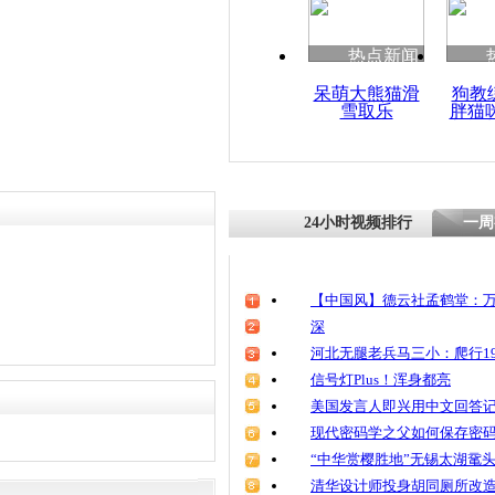
热点新闻
呆萌大熊猫滑
狗教
雪取乐
胖猫
24小时视频排行
一周
【中国风】德云社孟鹤堂：万
深
河北无腿老兵马三小：爬行19
信号灯Plus！浑身都亮
美国发言人即兴用中文回答
现代密码学之父如何保存密
“中华赏樱胜地”无锡太湖鼋
清华设计师投身胡同厕所改造