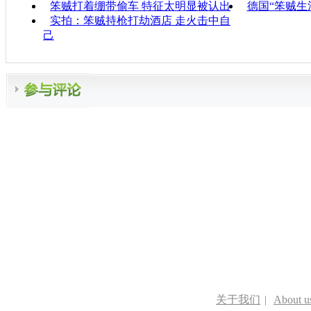
笨贼打着绷带偷车 特征太明显被认出
德国“笨贼生
实拍：笨贼持枪打劫酒店 走火击中自
己
关于我们
|
About u