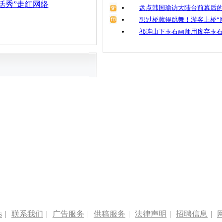
活秀”走红网络
盘点韩国瑜访大陆台前幕后的
想过桥就得跳舞！游客上桥“
祁连山下玉石画师用废弃玉
s
|
联系我们
|
广告服务
|
供稿服务
|
法律声明
|
招聘信息
|