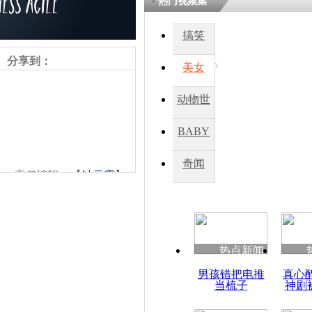
热门视频集
搞笑
分享到：
美女
动物世
界
BABY
秀
奇闻
责任编辑：【
钟元霞
】
热点新闻
男孩错把电推
真心
当梳子
神剧