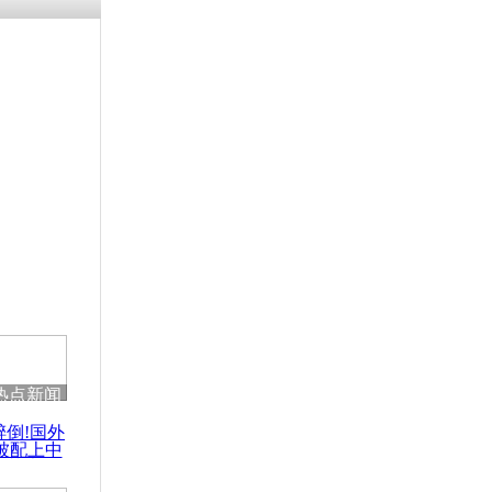
热点新闻
醉倒!国外
被配上中
国民乐