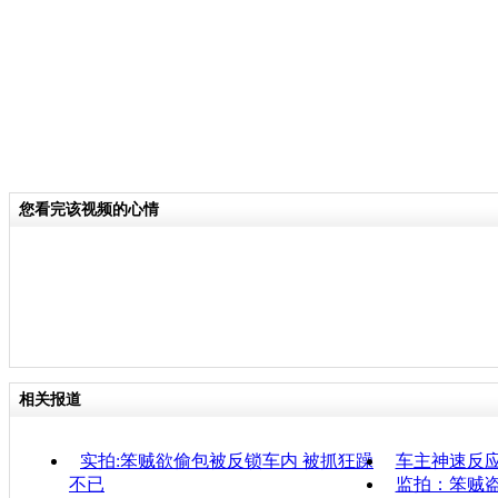
您看完该视频的心情
相关报道
实拍:笨贼欲偷包被反锁车内 被抓狂躁
车主神速反
不已
监拍：笨贼