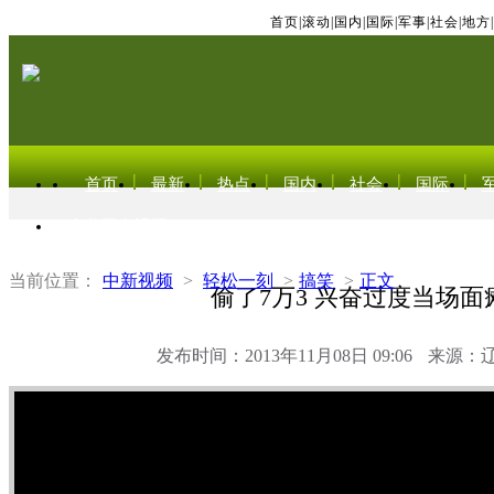
首页
|
滚动
|
国内
|
国际
|
军事
|
社会
|
地方
|
首页
最新
热点
国内
社会
国际
东北亚电视网
当前位置：
中新视频
>
轻松一刻
>
搞笑
>
正文
偷了7万3 兴奋过度当场面
发布时间：2013年11月08日 09:06
来源：