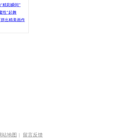
“精彩瞬间”
魔性”起舞
石拼出精美画作
网站地图
|
留言反馈