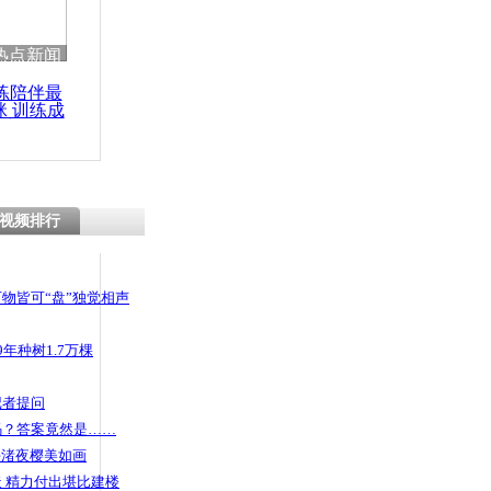
热点新闻
练陪伴最
咪 训练成
功瘦身
视频排行
物皆可“盘”独觉相声
年种树1.7万棵
记者提问
码？答案竟然是……
头渚夜樱美如画
 精力付出堪比建楼