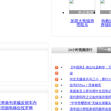
热点新闻
呆萌大熊猫滑
狗教
雪取乐
胖猫
24小时视频排行
一周
【中国风】德云社孟鹤堂：万
深
河北无腿老兵马三小：爬行19
信号灯Plus！浑身都亮
美国发言人即兴用中文回答
现代密码学之父如何保存密
应将偷包笨贼反锁车内
“中华赏樱胜地”无锡太湖鼋
盗窃困电梯自投罗网
清华设计师投身胡同厕所改造