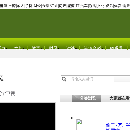
港澳
|
台湾
|
华人
|
侨网
|
财经
|
金融
|
证券
|
房产
|
能源
|
IT
|
汽车
|
游戏
|
文化
|
娱乐
|
体育
|
健康
军事
文娱
体育
财经
访谈
港澳台侨
微视界
瘫
辽宁卫视
分类浏览
大家都在看
偷了7万3 