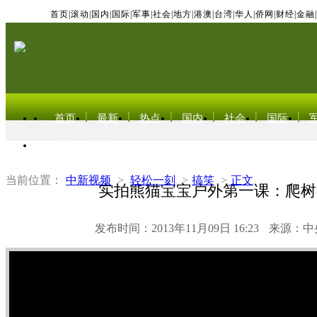
首页
|
滚动
|
国内
|
国际
|
军事
|
社会
|
地方
|
港澳
|
台湾
|
华人
|
侨网
|
财经
|
金融
|
首页
最新
热点
国内
社会
国际
东北亚电视网
当前位置：
中新视频
>
轻松一刻
>
搞笑
>
正文
实拍熊猫宝宝户外第一课：爬树
发布时间：2013年11月09日 16:23
来源：中