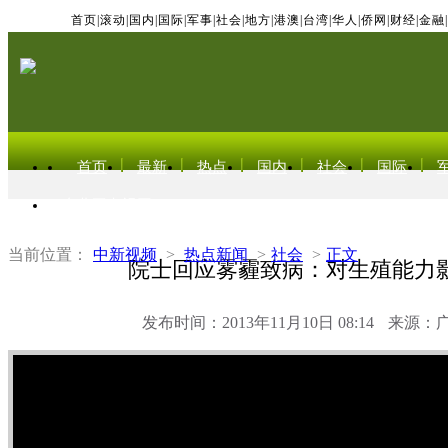
首页
|
滚动
|
国内
|
国际
|
军事
|
社会
|
地方
|
港澳
|
台湾
|
华人
|
侨网
|
财经
|
金融
|
首页
最新
热点
国内
社会
国际
东北亚电视网
当前位置：
中新视频
>
热点新闻
>
社会
>
正文
院士回应雾霾致病：对生殖能力
发布时间：2013年11月10日 08:14
来源：