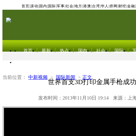
首页
|
滚动
|
国内
|
国际
|
军事
|
社会
|
地方
|
港澳
|
台湾
|
华人
|
侨网
|
财经
|
金融
|
首页
最新
热点
国内
社会
国际
东北亚电视网
当前位置：
中新视频
>
国际新闻
>
正文
世界首支3D打印金属手枪成
发布时间：2013年11月10日 19:14
来源：上