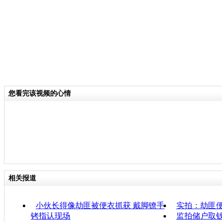
您看完该视频的心情
相关报道
小伙长得像劫匪被便衣抓获 戴脚镣手
实拍：劫匪
铐指认现场
监拍储户取钱