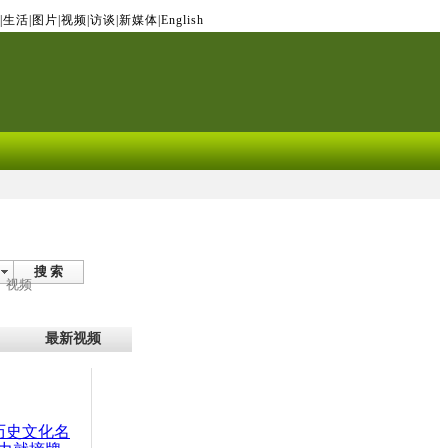
|
生活
|
图片
|
视频
|
访谈
|
新媒体
|
English
搜 索
视频
最新视频
：历史文化名