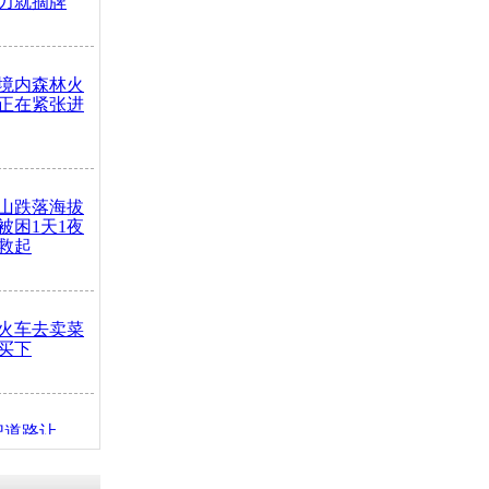
力就摘牌
境内森林火
正在紧张进
山跌落海拔
崖被困1天1夜
救起
火车去卖菜
买下
把道路让
突发疾病交