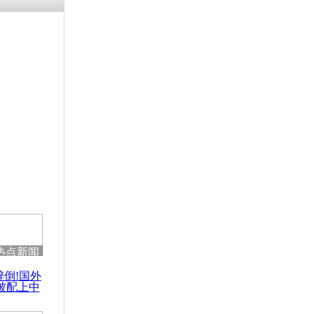
残疾男子因
砸银行
千年传统习
众为娥皇女
行被查情绪
回答崩溃原
热点新闻
乡上万人欢
醉倒!国外
节
被配上中
国民乐