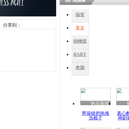
热门视频集
搞笑
四川一精神
病发持大锤
分享到：
美女
动物世
探访传承四
俗：近万民
界
BABY
英省亲送行
秀
奇闻
小伙骑车逆
崩溃 网上
因
责任编辑：【
刘笑瑜
】
热点新闻
四川兴文苗
男孩错把电推
真心
度苗族花山
当梳子
神剧