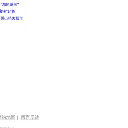
“精彩瞬间”
魔性”起舞
石拼出精美画作
网站地图
|
留言反馈