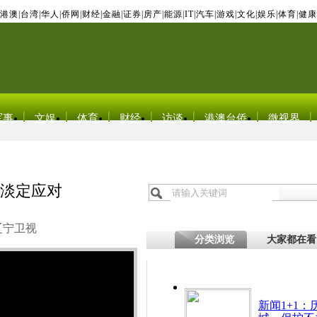
港澳
|
台湾
|
华人
|
侨网
|
财经
|
金融
|
证券
|
房产
|
能源
|
IT
|
汽车
|
游戏
|
文化
|
娱乐
|
体育
|
健康
军事
文娱
体育
财经
访谈
港澳台侨
微视界
其淡定应对
辽宁卫视
分类浏览
大家都在看
新闻1+1