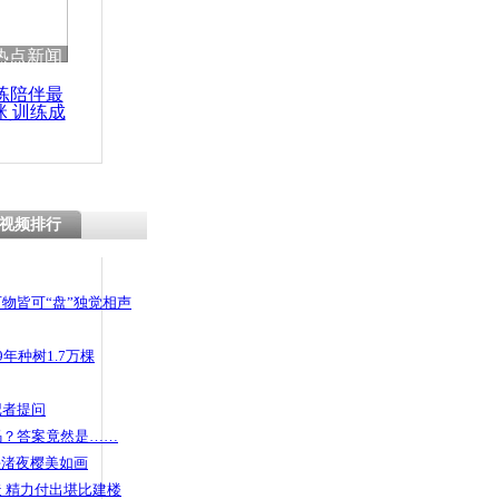
 哀思悼忠
热点新闻
练陪伴最
咪 训练成
功瘦身
对假杀手
视频排行
物皆可“盘”独觉相声
年种树1.7万棵
记者提问
码？答案竟然是……
头渚夜樱美如画
 精力付出堪比建楼