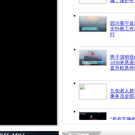
城，保护不
四川冕宁县
灾扑救工作
行
男子清明登
1050米悬
直升机悬停
九旬老人挤
乘务员全部
“所有车辆
开！”儿童
警急速救助