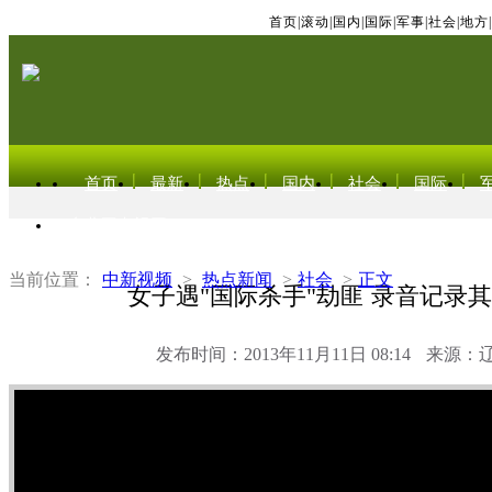
首页
|
滚动
|
国内
|
国际
|
军事
|
社会
|
地方
|
首页
最新
热点
国内
社会
国际
东北亚电视网
当前位置：
中新视频
>
热点新闻
>
社会
>
正文
女子遇"国际杀手"劫匪 录音记录
发布时间：2013年11月11日 08:14
来源：