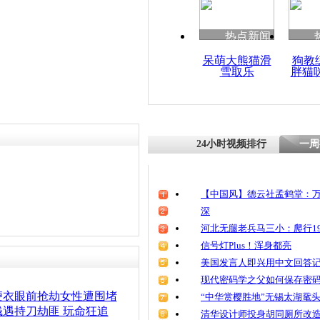
清明祭英烈
魂
热点新闻
呆萌大熊猫滑
狗教
雪取乐
胖猫
女子淡定应
24小时视频排行
一周
【中国风】德云社孟鹤堂：万
深
河北无腿老兵马三小：爬行19
信号灯Plus！浑身都亮
美国发言人即兴用中文回答
现代密码学之父如何保存密
便衣眼前抢劫女性遭围堵
“中华赏樱胜地”无锡太湖鼋
遇持刀劫匪 玩命狂追
清华设计师投身胡同厕所改造