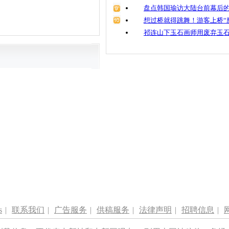
盘点韩国瑜访大陆台前幕后的
想过桥就得跳舞！游客上桥“
祁连山下玉石画师用废弃玉
s
|
联系我们
|
广告服务
|
供稿服务
|
法律声明
|
招聘信息
|