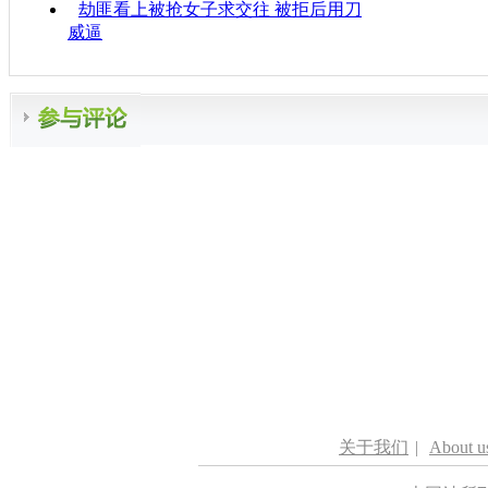
劫匪看上被抢女子求交往 被拒后用刀
威逼
关于我们
|
About u