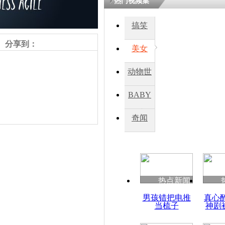
热门视频集
搞笑
分享到：
美女
动物世
界
BABY
秀
奇闻
责任编辑：【
刘笑瑜
】
热点新闻
男孩错把电推
真心
当梳子
神剧