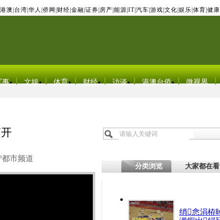
港澳
|
台湾
|
华人
|
侨网
|
财经
|
金融
|
证券
|
房产
|
能源
|
IT
|
汽车
|
游戏
|
文化
|
娱乐
|
体育
|
健康
军事
文娱
体育
财经
访谈
港澳台侨
微视界
离开
宁都市频道
分类浏览
大家都在看
绡悆涓栫