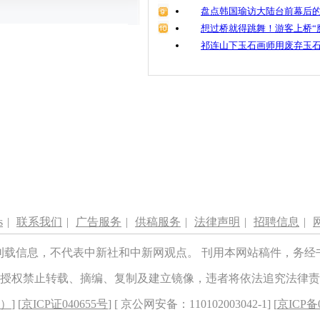
盘点韩国瑜访大陆台前幕后的
想过桥就得跳舞！游客上桥“
祁连山下玉石画师用废弃玉
s
|
联系我们
|
广告服务
|
供稿服务
|
法律声明
|
招聘信息
|
刊载信息，不代表中新社和中新网观点。 刊用本网站稿件，务经
授权禁止转载、摘编、复制及建立镜像，违者将依法追究法律责
8）
] [
京ICP证040655号
] [ 京公网安备：110102003042-1] [
京ICP备0