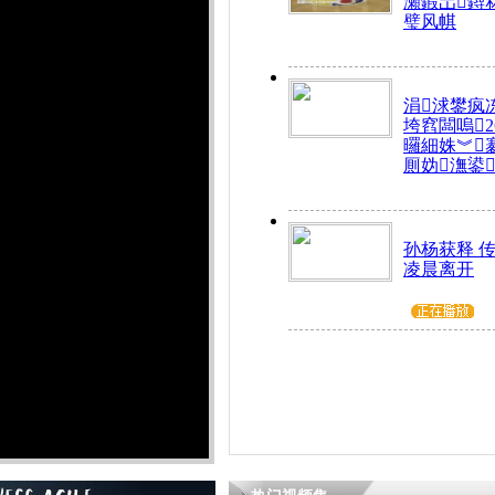
瀬鍜岀鐞
璧风帺
涓浗鐢疯
垮窞闆嗚
曪細姝︾
厠妫潕鍙
孙杨获释 
凌晨离开