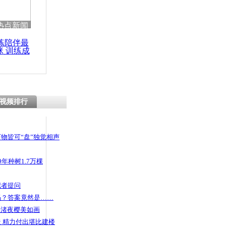
热点新闻
练陪伴最
咪 训练成
功瘦身
视频排行
物皆可“盘”独觉相声
年种树1.7万棵
记者提问
码？答案竟然是……
头渚夜樱美如画
 精力付出堪比建楼