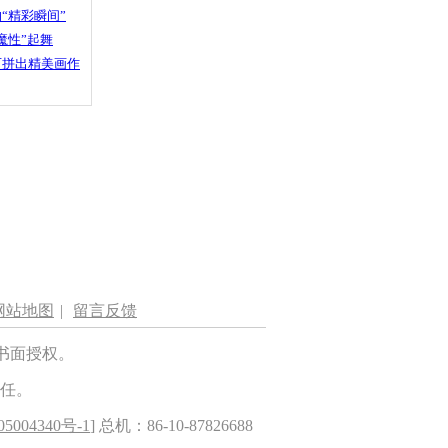
“精彩瞬间”
魔性”起舞
石拼出精美画作
网站地图
|
留言反馈
书面授权。
任。
5004340号-1
] 总机：86-10-87826688