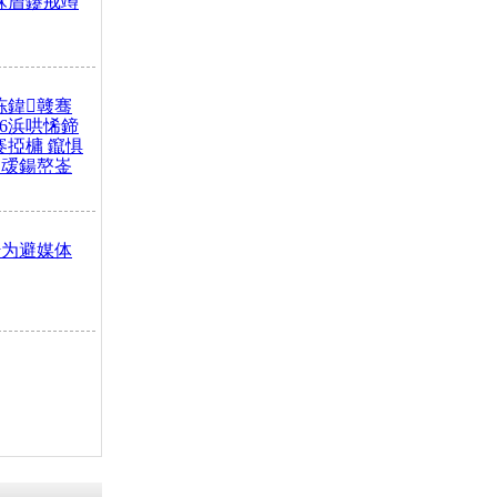
冧篃鑳戒竴
冻鍏竷骞
26浜哄悕鍗
褰掗槦 鑹惧
叆鍚嶅崟
传为避媒体