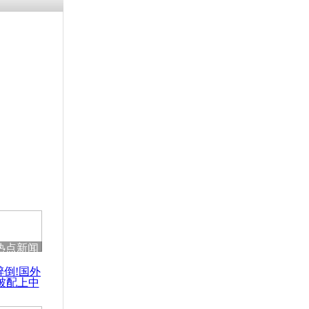
热点新闻
醉倒!国外
被配上中
国民乐