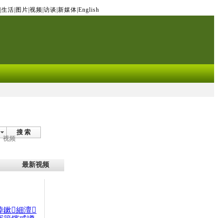
|
生活
|
图片
|
视频
|
访谈
|
新媒体
|
English
搜 索
视频
最新视频
晫鏉細澶