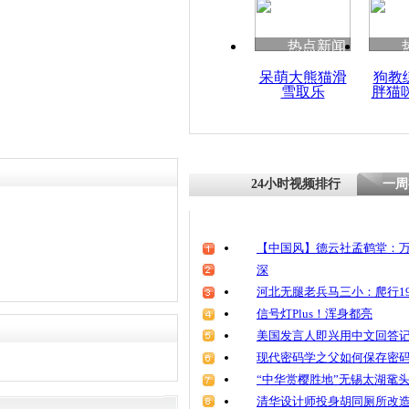
热点新闻
呆萌大熊猫滑
狗教
雪取乐
胖猫
24小时视频排行
一周
【中国风】德云社孟鹤堂：万
深
河北无腿老兵马三小：爬行19
信号灯Plus！浑身都亮
美国发言人即兴用中文回答
现代密码学之父如何保存密
“中华赏樱胜地”无锡太湖鼋
清华设计师投身胡同厕所改造