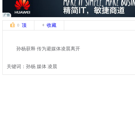
顶
收藏
0
孙杨获释 传为避媒体凌晨离开
关键词：孙杨 媒体 凌晨
分类名称：
体坛风云