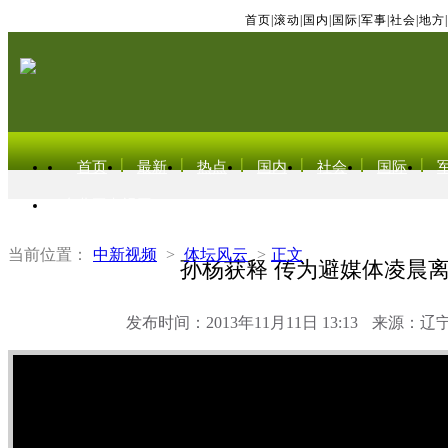
首页
|
滚动
|
国内
|
国际
|
军事
|
社会
|
地方
|
首页
最新
热点
国内
社会
国际
东北亚电视网
当前位置：
中新视频
>
体坛风云
>
正文
孙杨获释 传为避媒体凌晨
发布时间：2013年11月11日 13:13
来源：辽