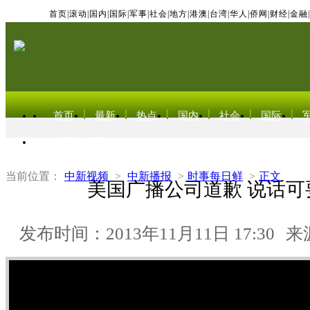
首页
|
滚动
|
国内
|
国际
|
军事
|
社会
|
地方
|
港澳
|
台湾
|
华人
|
侨网
|
财经
|
金融
|
首页
最新
热点
国内
社会
国际
东北亚电视网
当前位置：
中新视频
>
中新播报
>
时事每日鲜
>
正文
美国广播公司道歉 说话可
发布时间：2013年11月11日 17:30
来