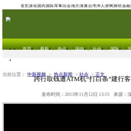
首页
|
滚动
|
国内
|
国际
|
军事
|
社会
|
地方
|
港澳
|
台湾
|
华人
|
侨网
|
财经
|
金融
|
首页
最新
热点
国内
社会
国际
东北亚电视网
当前位置：
中新视频
>
热点新闻
>
社会
>
正文
跨行取钱遭ATM机“打白条”建行
发布时间：2013年11月12日 13:15
来源：