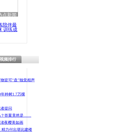
热点新闻
练陪伴最
咪 训练成
功瘦身
视频排行
物皆可“盘”独觉相声
年种树1.7万棵
记者提问
码？答案竟然是……
头渚夜樱美如画
 精力付出堪比建楼