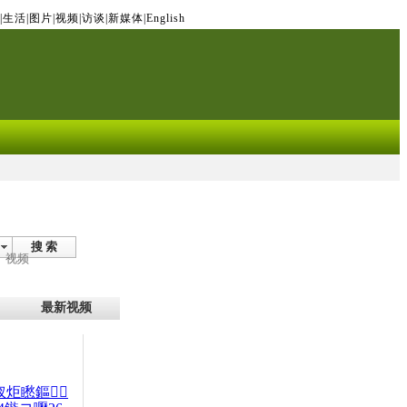
|
生活
|
图片
|
视频
|
访谈
|
新媒体
|
English
搜 索
视频
最新视频
杈炬矁鏂