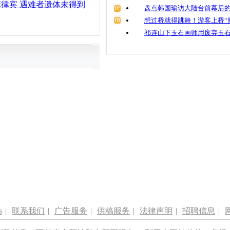
菲律宾 遇难者遗体未得到
盘点韩国瑜访大陆台前幕后的
想过桥就得跳舞！游客上桥“
祁连山下玉石画师用废弃玉
s
|
联系我们
|
广告服务
|
供稿服务
|
法律声明
|
招聘信息
|