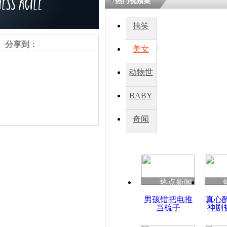
热门视频集
熷悎浣� 
瘑灞€
搞笑
分享到：
美女
娉板浗閫€
笂灏嗭細姝�
动物世
忓彈瀹炴垬
鍚稿紩澶氬
界
ㄤ笘鐣岃
BABY
秀
奇闻
菲代表含泪
食追讨气候
责任编辑：【
杜海涛
】
热点新闻
男孩错把电推
真心
当梳子
神剧