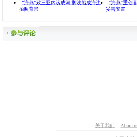
"海燕"致三亚内涝成河 搁浅船成海边
"海燕"重创
拍照背景
妥善安置
关于我们
|
About u