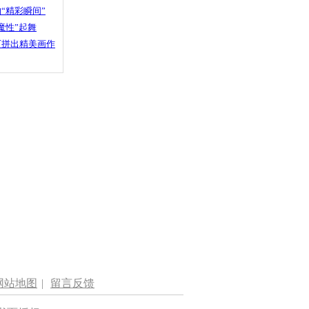
“精彩瞬间”
魔性”起舞
石拼出精美画作
网站地图
|
留言反馈