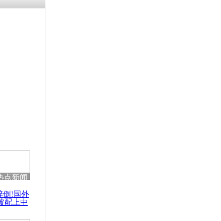
涓ㄥ浗闄呰
褰圭┖鍐涗
-10CE缁
妫€楠岋紝
浗鍏虫敞涓
诉海燕 绝
债务
热点新闻
醉倒!国外
被配上中
国民乐