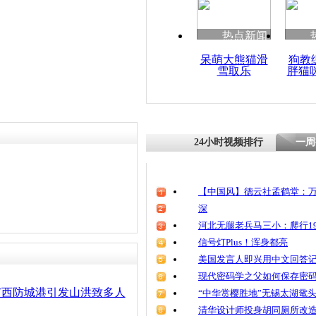
热点新闻
呆萌大熊猫滑
狗教
雪取乐
胖猫
24小时视频排行
一周
【中国风】德云社孟鹤堂：万
深
河北无腿老兵马三小：爬行19
信号灯Plus！浑身都亮
美国发言人即兴用中文回答
现代密码学之父如何保存密
广西防城港引发山洪致多人
“中华赏樱胜地”无锡太湖鼋
清华设计师投身胡同厕所改造