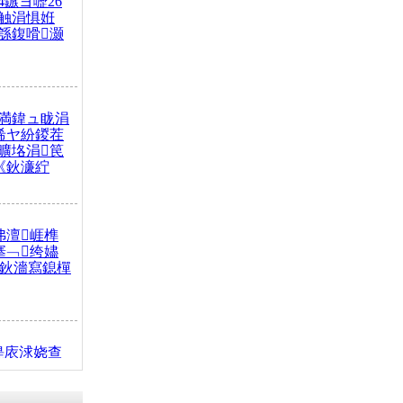
4鏃ヨ嚦26
触涓惧姙
綔鍑嗗灏
満鍏ュ眬涓
浠ヤ紛鍐茬
曠垎涓笢
《鈥濓紵
弗澶崕榫
搴﹁绔嬧
澂鈥濇寫鎴樿
缇庡浗娆查
簹涓庝腑鍥
┾€濓紝鍙嶅
解€斾笢鐩