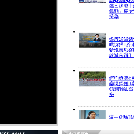
鍧�6鏈�2
鏃ュ湪澶╂
鍚勯」宸ヤ
辩华
缇庡浗涓嬪
哄摢鑸紵
獊浼氬惁寮
鈥滅伀鑽
鍔犳嬁澶ф
欒垷鑺傞
€滅唺鐚
禌
瀛﹁€咃細
€间笢鍗椾
解€滆劚閽
姪鎺ㄤ腑鍥