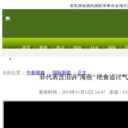
首页
|
滚动
|
国内
|
国际
|
军事
|
社会
|
地方
|
首页
最新
热点
国内
社会
国际
东北亚电视网
当前位置：
中新视频
>
国际新闻
>
正文
菲代表含泪诉"海燕" 绝食追讨
发布时间：2013年11月12日 14:47
来源：C