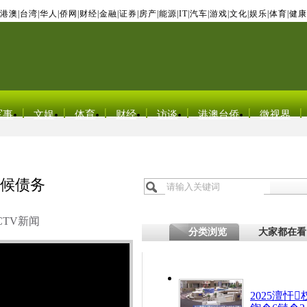
港澳
|
台湾
|
华人
|
侨网
|
财经
|
金融
|
证券
|
房产
|
能源
|
IT
|
汽车
|
游戏
|
文化
|
娱乐
|
体育
|
健康
军事
文娱
体育
财经
访谈
港澳台侨
微视界
气候债务
CTV新闻
分类浏览
大家都在看
2025澶忓