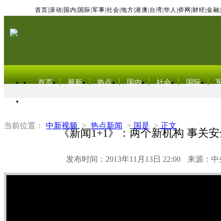
首页
|
滚动
|
国内
|
国际
|
军事
|
社会
|
地方
|
港澳
|
台湾
|
华人
|
侨网
|
财经
|
金融
|
首页
最新
热点
国内
社会
国际
东北亚电视网
当前位置：
中新视频
>
热点新闻
>
国是
>
正文
《新闻1+1》：两个新机构 事关
发布时间：2013年11月13日 22:00
来源：中