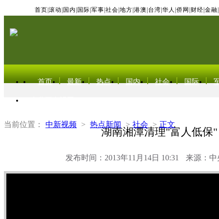
首页
|
滚动
|
国内
|
国际
|
军事
|
社会
|
地方
|
港澳
|
台湾
|
华人
|
侨网
|
财经
|
金融
|
首页
最新
热点
国内
社会
国际
东北亚电视网
当前位置：
中新视频
>
热点新闻
>
社会
>
正文
湖南湘潭清理"富人低保"
发布时间：2013年11月14日 10:31
来源：中