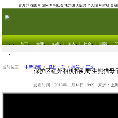
首页
|
滚动
|
国内
|
国际
|
军事
|
社会
|
地方
|
港澳
|
台湾
|
华人
|
侨网
|
财经
|
金融
|
首页
最新
热点
国内
社会
国际
东北亚电视网
当前位置：
中新视频
>
轻松一刻
>
搞笑
>
正文
保护区红外相机拍到野生熊猫母
发布时间：2013年11月14日 19:09
来源：上