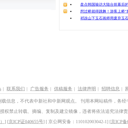
盘点韩国瑜访大陆台前幕后的
想过桥就得跳舞！游客上桥“
祁连山下玉石画师用废弃玉
s
|
联系我们
|
广告服务
|
供稿服务
|
法律声明
|
招聘信息
|
刊载信息，不代表中新社和中新网观点。 刊用本网站稿件，务经
授权禁止转载、摘编、复制及建立镜像，违者将依法追究法律责
8）
] [
京ICP证040655号
] [ 京公网安备：110102003042-1] [
京ICP备0