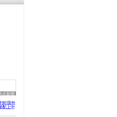
热点新闻
醉倒!国外
被配上中
国民乐