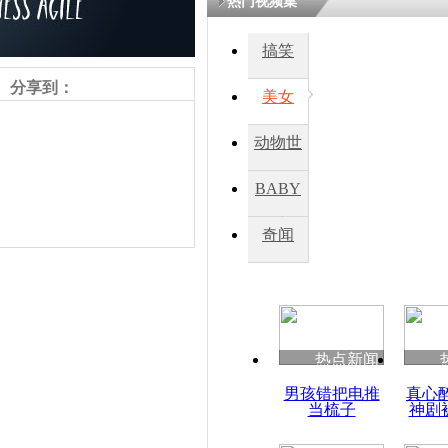
热门视频集
搞笑
分享到：
美女
动物世
界
BABY
秀
奇闻
责任编辑：【
刘笑瑜
】
热点新闻
男孩错把电推
真心
当梳子
神剧