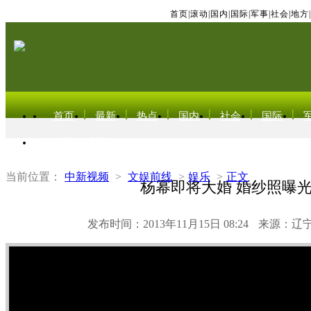
首页
|
滚动
|
国内
|
国际
|
军事
|
社会
|
地方
|
首页
最新
热点
国内
社会
国际
东北亚电视网
当前位置：
中新视频
>
文娱前线
>
娱乐
>
正文
杨幂即将大婚 婚纱照曝
发布时间：2013年11月15日 08:24
来源：辽