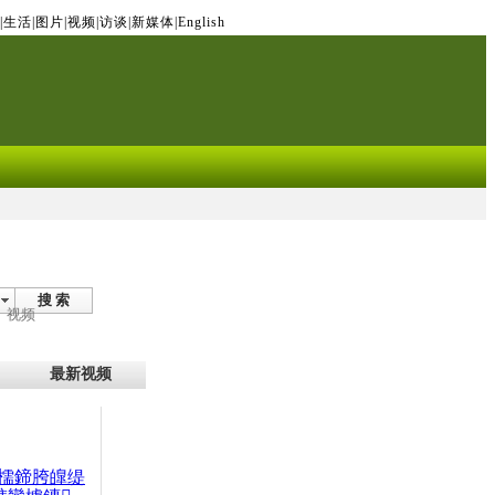
|
生活
|
图片
|
视频
|
访谈
|
新媒体
|
English
搜 索
视频
最新视频
檽鍗胯皥缇