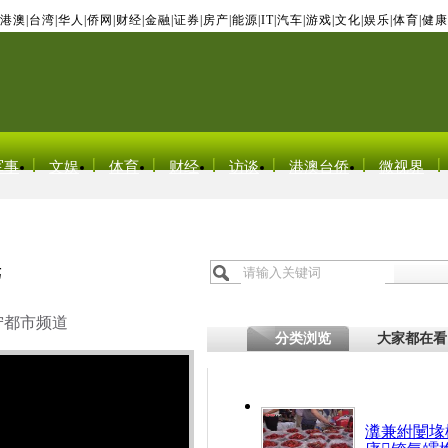
港澳
|
台湾
|
华人
|
侨网
|
财经
|
金融
|
证券
|
房产
|
能源
|
IT
|
汽车
|
游戏
|
文化
|
娱乐
|
体育
|
健康
军事
文娱
体育
财经
访谈
港澳台侨
微视界
光
宁都市频道
分类浏览
大家都在看
瀵兼紨闄堟