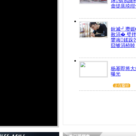
庨锛氬皬
畬缇庣殑绀
鈥滅┛瓒娾
敾涓� 璧
鐢诲鍒跺
囧够涓栫晫
杨幂即将大
曝光