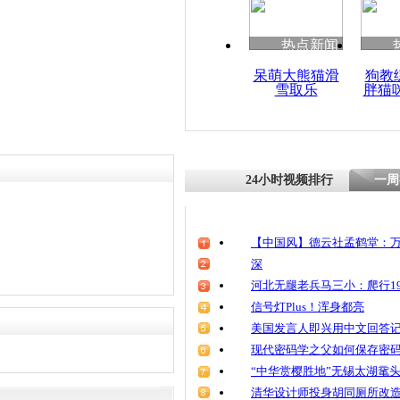
热点新闻
呆萌大熊猫滑
狗教
雪取乐
胖猫
24小时视频排行
一周
【中国风】德云社孟鹤堂：万
深
河北无腿老兵马三小：爬行19
信号灯Plus！浑身都亮
美国发言人即兴用中文回答
现代密码学之父如何保存密
“中华赏樱胜地”无锡太湖鼋
清华设计师投身胡同厕所改造