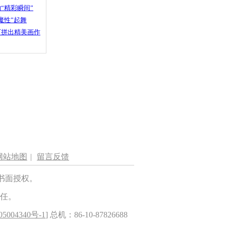
“精彩瞬间”
魔性”起舞
石拼出精美画作
网站地图
|
留言反馈
书面授权。
任。
5004340号-1
] 总机：86-10-87826688