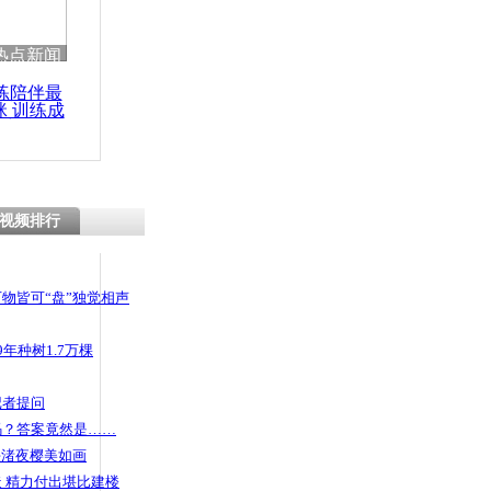
热点新闻
练陪伴最
咪 训练成
功瘦身
视频排行
物皆可“盘”独觉相声
年种树1.7万棵
记者提问
码？答案竟然是……
头渚夜樱美如画
 精力付出堪比建楼