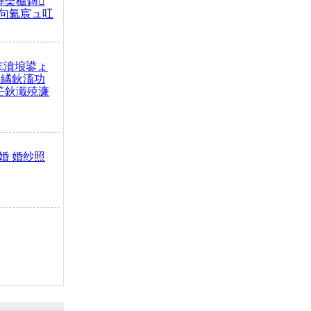
榫欒櫨鏄
句氦宸ュ叿
€濆埌鍙ょ
拌繘鈥滀功
笀鈥濈殑濂
婚 婚纱照