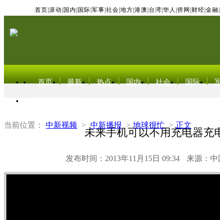
首页
|
滚动
|
国内
|
国际
|
军事
|
社会
|
地方
|
港澳
|
台湾
|
华人
|
侨网
|
财经
|
金融
|
首页
最新
热点
国内
社会
国际
东北亚电视网
当前位置：
中新视频
>
中新播报
>
地球很忙
>
正文
未来手机可以不用充电器充
发布时间：2013年11月15日 09:34
来源：中