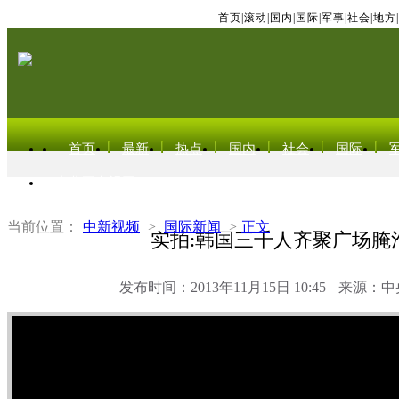
首页
|
滚动
|
国内
|
国际
|
军事
|
社会
|
地方
|
首页
最新
热点
国内
社会
国际
东北亚电视网
当前位置：
中新视频
>
国际新闻
>
正文
实拍:韩国三千人齐聚广场腌
发布时间：2013年11月15日 10:45
来源：中