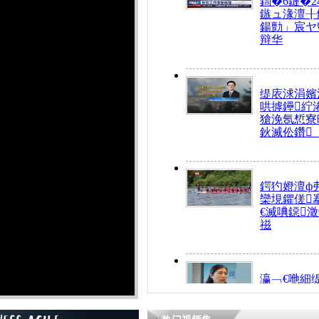
鍧�6鏈�2
鏃ュ湪澶╂
鍚勯」宸ヤ
辩华
缇庡浗涓嬪
哄摢鑸紵
獊浼氬惁寮
鈥滅伀鑽
鍔犳嬁澶ф
欒垷鑺傞
€滅唺鐚
禌
瀛﹁€咃細
€间笢鍗椾
解€滆劚閽
姪鎺ㄤ腑鍥