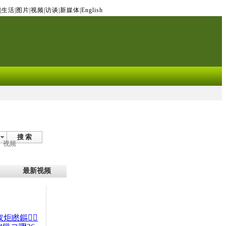
|
生活
|
图片
|
视频
|
访谈
|
新媒体
|
English
搜 索
视频
最新视频
杈炬矁鏂