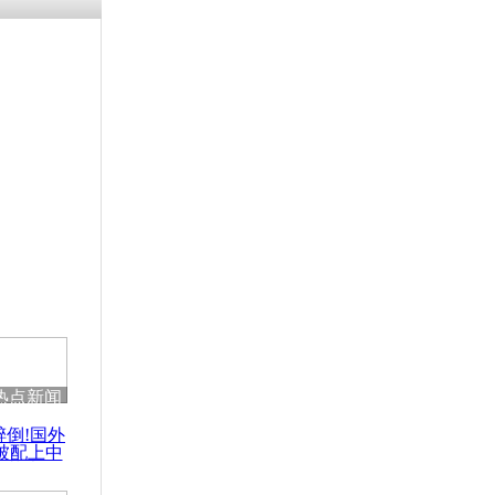
涓ㄥ浗闄呰
褰圭┖鍐涗
-10CE缁
妫€楠岋紝
浗鍏虫敞涓
聚腌泡菜
热点新闻
醉倒!国外
被配上中
国民乐