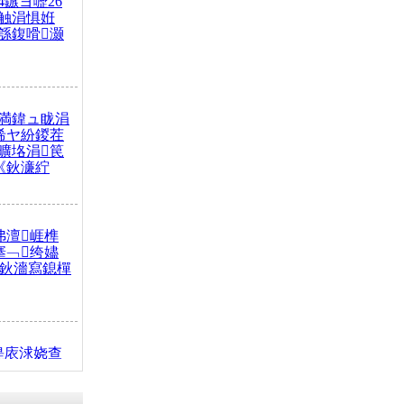
4鏃ヨ嚦26
触涓惧姙
綔鍑嗗灏
満鍏ュ眬涓
浠ヤ紛鍐茬
曠垎涓笢
《鈥濓紵
弗澶崕榫
搴﹁绔嬧
澂鈥濇寫鎴樿
缇庡浗娆查
簹涓庝腑鍥
┾€濓紝鍙嶅
解€斾笢鐩