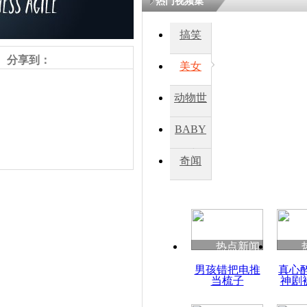
热门视频集
熷悎浣� 
瘑灞€
搞笑
分享到：
美女
娉板浗閫€
笂灏嗭細姝�
动物世
忓彈瀹炴垬
鍚稿紩澶氬
界
ㄤ笘鐣岃
BABY
秀
奇闻
韩三千人齐
责任编辑：【
刘笑瑜
】
热点新闻
男孩错把电推
真心
当梳子
神剧