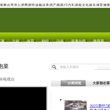
港澳
|
台湾
|
华人
|
侨网
|
财经
|
金融
|
证券
|
房产
|
能源
|
IT
|
汽车
|
游戏
|
文化
|
娱乐
|
体育
|
健康
军事
文娱
体育
财经
访谈
港澳台侨
微视界
泡菜
央电视台
分类浏览
大家都在看
2025澶忓