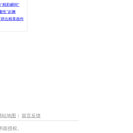
“精彩瞬间”
魔性”起舞
石拼出精美画作
网站地图
|
留言反馈
书面授权。