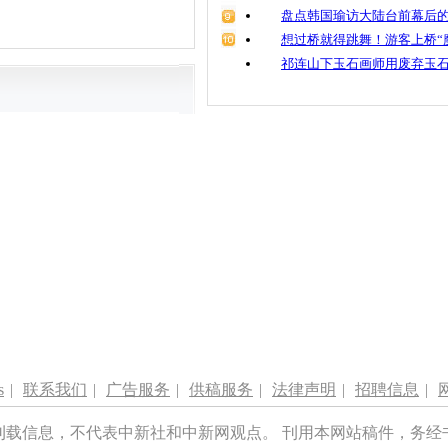
盘点韩国瑜访大陆台前幕后的
想过桥就得跳舞！游客上桥“
祁连山下玉石画师用废弃玉
s
|
联系我们
|
广告服务
|
供稿服务
|
法律声明
|
招聘信息
|
刊载信息，不代表中新社和中新网观点。 刊用本网站稿件，务经