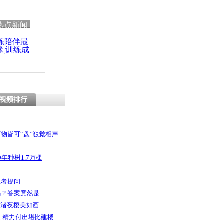
热点新闻
练陪伴最
咪 训练成
功瘦身
视频排行
物皆可“盘”独觉相声
年种树1.7万棵
记者提问
码？答案竟然是……
头渚夜樱美如画
 精力付出堪比建楼