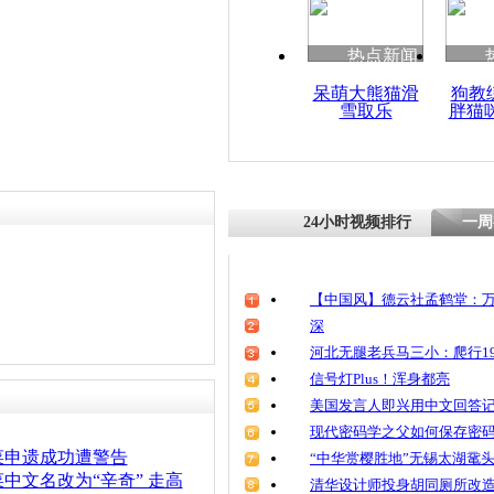
热点新闻
呆萌大熊猫滑
狗教
雪取乐
胖猫
24小时视频排行
一周
【中国风】德云社孟鹤堂：万
深
河北无腿老兵马三小：爬行19
信号灯Plus！浑身都亮
美国发言人即兴用中文回答
现代密码学之父如何保存密
菜申遗成功遭警告
“中华赏樱胜地”无锡太湖鼋
中文名改为“辛奇” 走高
清华设计师投身胡同厕所改造