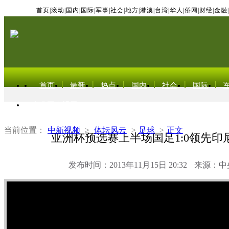
首页
|
滚动
|
国内
|
国际
|
军事
|
社会
|
地方
|
港澳
|
台湾
|
华人
|
侨网
|
财经
|
金融
|
首页
最新
热点
国内
社会
国际
东北亚电视网
当前位置：
中新视频
>
体坛风云
>
足球
>
正文
亚洲杯预选赛上半场国足1:0领先印
发布时间：2013年11月15日 20:32
来源：中