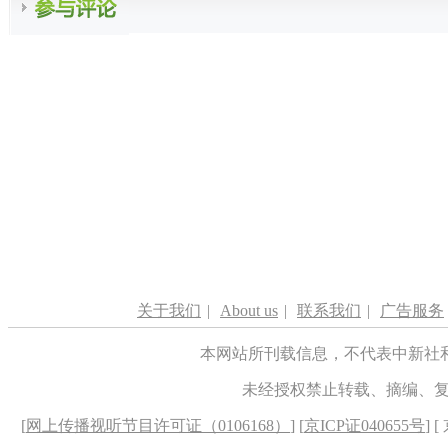
关于我们
|
About us
|
联系我们
|
广告服务
本网站所刊载信息，不代表中新社
未经授权禁止转载、摘编、
[
网上传播视听节目许可证（0106168）
] [
京ICP证040655号
] 