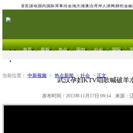
首页
|
滚动
|
国内
|
国际
|
军事
|
社会
|
地方
|
港澳
|
台湾
|
华人
|
侨网
|
财经
|
金融
|
首页
最新
热点
国内
社会
国际
东北亚电视网
当前位置：
中新视频
>
热点新闻
>
社会
>
正文
武汉孕妇KTV唱歌喊破羊
发布时间：2013年11月17日 09:14
来源：